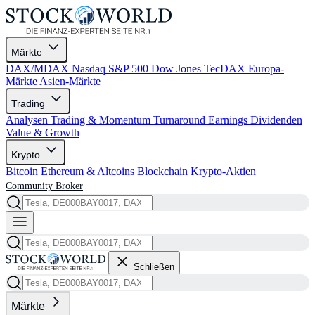
Märkte
DAX/MDAX
Nasdaq
S&P 500
Dow Jones
TecDAX
Europa-
Märkte
Asien-Märkte
Trading
Analysen
Trading & Momentum
Turnaround
Earnings
Dividenden
Value & Growth
Krypto
Bitcoin
Ethereum & Altcoins
Blockchain
Krypto-Aktien
Community
Broker
Schließen
Märkte