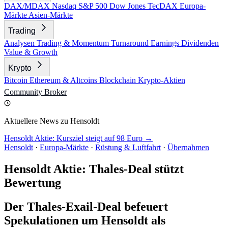
DAX/MDAX
Nasdaq
S&P 500
Dow Jones
TecDAX
Europa-
Märkte
Asien-Märkte
Trading
Analysen
Trading & Momentum
Turnaround
Earnings
Dividenden
Value & Growth
Krypto
Bitcoin
Ethereum & Altcoins
Blockchain
Krypto-Aktien
Community
Broker
Aktuellere News zu Hensoldt
Hensoldt Aktie: Kursziel steigt auf 98 Euro →
Hensoldt
·
Europa-Märkte
·
Rüstung & Luftfahrt
·
Übernahmen
Hensoldt Aktie: Thales-Deal stützt
Bewertung
Der Thales-Exail-Deal befeuert
Spekulationen um Hensoldt als