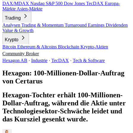
DAX/MDAX
Nasdaq
S&P 500
Dow Jones
TecDAX
Europa-
Märkte
Asien-Märkte
Trading
Analysen
Trading & Momentum
Turnaround
Earnings
Dividenden
Value & Growth
Krypto
Bitcoin
Ethereum & Altcoins
Blockchain
Krypto-Aktien
Community
Broker
Hexagon AB
·
Industrie
·
TecDAX
·
Tech & Software
Hexagon: 100-Millionen-Dollar-Auftrag
von Certarus
Hexagon-Tochter erhält 100-Millionen-
Dollar-Auftrag, während die Aktie unter
Technologiesektor-Schwäche leidet und
das Kursziel gesenkt wurde.