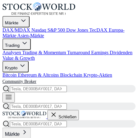
Märkte
DAX/MDAX
Nasdaq
S&P 500
Dow Jones
TecDAX
Europa-
Märkte
Asien-Märkte
Trading
Analysen
Trading & Momentum
Turnaround
Earnings
Dividenden
Value & Growth
Krypto
Bitcoin
Ethereum & Altcoins
Blockchain
Krypto-Aktien
Community
Broker
Schließen
Märkte