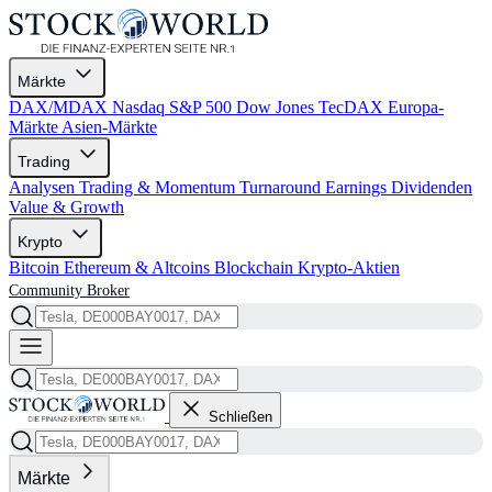
Märkte
DAX/MDAX
Nasdaq
S&P 500
Dow Jones
TecDAX
Europa-
Märkte
Asien-Märkte
Trading
Analysen
Trading & Momentum
Turnaround
Earnings
Dividenden
Value & Growth
Krypto
Bitcoin
Ethereum & Altcoins
Blockchain
Krypto-Aktien
Community
Broker
Schließen
Märkte