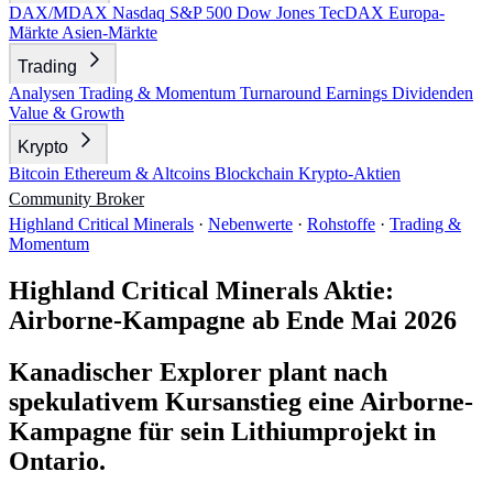
DAX/MDAX
Nasdaq
S&P 500
Dow Jones
TecDAX
Europa-
Märkte
Asien-Märkte
Trading
Analysen
Trading & Momentum
Turnaround
Earnings
Dividenden
Value & Growth
Krypto
Bitcoin
Ethereum & Altcoins
Blockchain
Krypto-Aktien
Community
Broker
Highland Critical Minerals
·
Nebenwerte
·
Rohstoffe
·
Trading &
Momentum
Highland Critical Minerals Aktie:
Airborne-Kampagne ab Ende Mai 2026
Kanadischer Explorer plant nach
spekulativem Kursanstieg eine Airborne-
Kampagne für sein Lithiumprojekt in
Ontario.