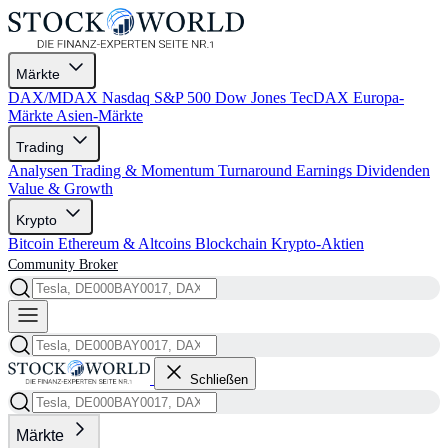
Märkte
DAX/MDAX
Nasdaq
S&P 500
Dow Jones
TecDAX
Europa-
Märkte
Asien-Märkte
Trading
Analysen
Trading & Momentum
Turnaround
Earnings
Dividenden
Value & Growth
Krypto
Bitcoin
Ethereum & Altcoins
Blockchain
Krypto-Aktien
Community
Broker
Schließen
Märkte