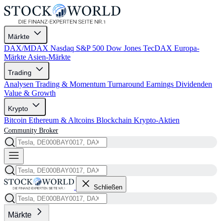
Märkte
DAX/MDAX
Nasdaq
S&P 500
Dow Jones
TecDAX
Europa-
Märkte
Asien-Märkte
Trading
Analysen
Trading & Momentum
Turnaround
Earnings
Dividenden
Value & Growth
Krypto
Bitcoin
Ethereum & Altcoins
Blockchain
Krypto-Aktien
Community
Broker
Schließen
Märkte