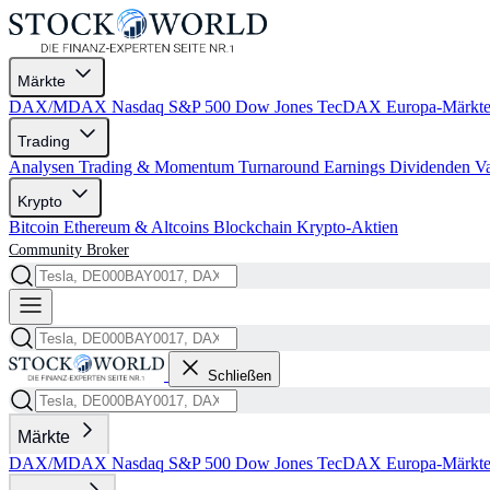
Märkte
DAX/MDAX
Nasdaq
S&P 500
Dow Jones
TecDAX
Europa-Märkt
Trading
Analysen
Trading & Momentum
Turnaround
Earnings
Dividenden
V
Krypto
Bitcoin
Ethereum & Altcoins
Blockchain
Krypto-Aktien
Community
Broker
Schließen
Märkte
DAX/MDAX
Nasdaq
S&P 500
Dow Jones
TecDAX
Europa-Märkt