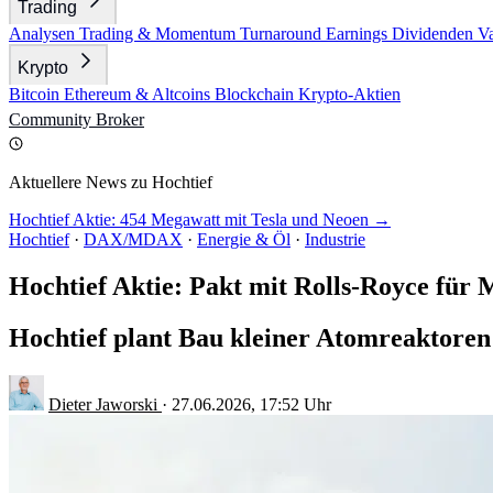
Trading
Analysen
Trading & Momentum
Turnaround
Earnings
Dividenden
V
Krypto
Bitcoin
Ethereum & Altcoins
Blockchain
Krypto-Aktien
Community
Broker
Aktuellere News zu Hochtief
Hochtief Aktie: 454 Megawatt mit Tesla und Neoen →
Hochtief
·
DAX/MDAX
·
Energie & Öl
·
Industrie
Hochtief Aktie: Pakt mit Rolls-Royce für
Hochtief plant Bau kleiner Atomreaktoren 
Dieter Jaworski
·
27.06.2026, 17:52 Uhr