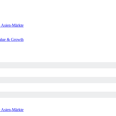
e
Asien-Märkte
alue & Growth
e
Asien-Märkte