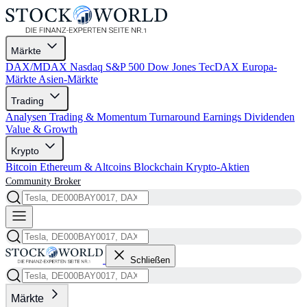
Märkte
DAX/MDAX
Nasdaq
S&P 500
Dow Jones
TecDAX
Europa-
Märkte
Asien-Märkte
Trading
Analysen
Trading & Momentum
Turnaround
Earnings
Dividenden
Value & Growth
Krypto
Bitcoin
Ethereum & Altcoins
Blockchain
Krypto-Aktien
Community
Broker
Schließen
Märkte