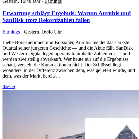
Gestern, 16:48 Uhr
·
Earnings
Erwartung schlägt Ergebnis: Warum Aurubis und
SanDisk trotz Rekordzahlen fallen
Earnings
·
Gestern, 16:48 Uhr
Liebe Börsianerinnen und Börsianer, Aurubis meldet das stärkste
Quartal seiner jüngeren Geschichte — und die Aktie fällt. SanDisk
und Western Digital legen operativ traumhafte Zahlen vor — und
werden zweistellig abverkauft. Wer heute nur auf die Ergebnisse
schaut, versteht die Kursreaktionen nicht. Der Schlüssel liegt
woanders: in der Differenz zwischen dem, was geliefert wurde, und
dem, was der Markt bereits…
Hochtief