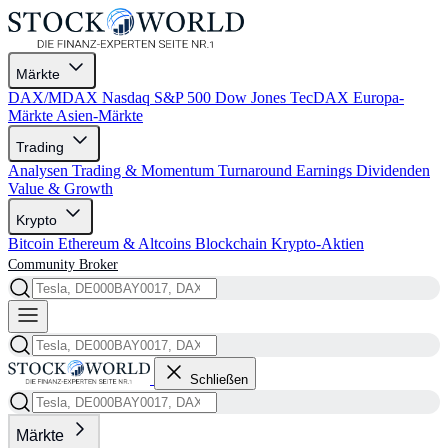
Märkte
DAX/MDAX
Nasdaq
S&P 500
Dow Jones
TecDAX
Europa-
Märkte
Asien-Märkte
Trading
Analysen
Trading & Momentum
Turnaround
Earnings
Dividenden
Value & Growth
Krypto
Bitcoin
Ethereum & Altcoins
Blockchain
Krypto-Aktien
Community
Broker
Schließen
Märkte