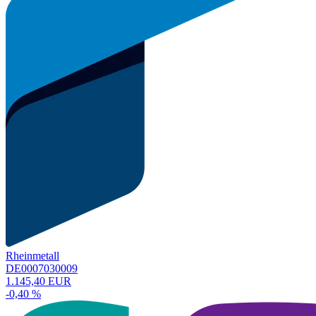
Rheinmetall
DE0007030009
1.145,40 EUR
-0,40 %