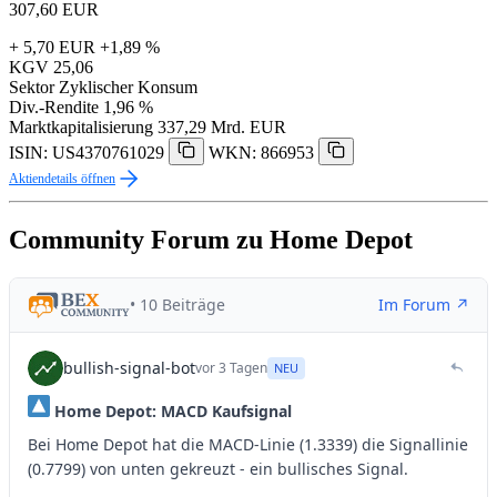
307,60
EUR
+ 5,70 EUR
+1,89 %
KGV
25,06
Sektor
Zyklischer Konsum
Div.-Rendite
1,96 %
Marktkapitalisierung
337,29 Mrd. EUR
ISIN: US4370761029
WKN: 866953
Aktiendetails öffnen
Community Forum zu Home Depot