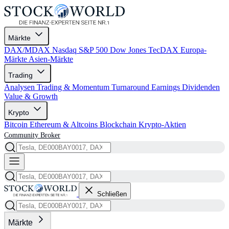
Märkte
DAX/MDAX
Nasdaq
S&P 500
Dow Jones
TecDAX
Europa-
Märkte
Asien-Märkte
Trading
Analysen
Trading & Momentum
Turnaround
Earnings
Dividenden
Value & Growth
Krypto
Bitcoin
Ethereum & Altcoins
Blockchain
Krypto-Aktien
Community
Broker
Schließen
Märkte