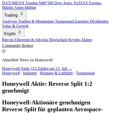
DAX/MDAX
Nasdaq
S&P 500
Dow Jones
TecDAX
Europa-
Märkte
Asien-Märkte
Trading
Analysen
Trading & Momentum
Turnaround
Earnings
Dividenden
Value & Growth
Krypto
Bitcoin
Ethereum & Altcoins
Blockchain
Krypto-Aktien
Community
Broker
Aktuellere News zu Honeywell
Honeywell Aktie: Q2-Zahlen am 23. Juli →
Honeywell
·
Industrie
·
Rüstung & Luftfahrt
·
Turnaround
Honeywell Aktie: Reverse Split 1:2
genehmigt
Honeywell-Aktionäre genehmigen
Reverse Split für geplanten Aerospace-