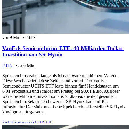
vor 9 Min.
·
ETFs
VanEck Semiconductor ETF: 40-Milliarden-Dollar-
Investition von SK Hynix
ETFs
·
vor 9 Min.
Speicherchips galten lange als Massenware mit dünnen Margen.
Diese Woche zeigt: Diese Zeiten sind vorbei. Der VanEck
Semiconductor UCITS ETF legte binnen fünf Handelstagen um
6,01 Prozent zu und schloss am Freitag bei 93,61 Euro. Auslöser
war eine Milliardeninvestition aus Südkorea, die den gesamten
Speicherchip-Sektor neu bewertet. SK Hynix baut auf KI-
Infrastruktur Der südkoreanische Speicherchip-Hersteller SK Hynix
kündigte an, insgesamt…
VanEck Semiconductor UCITS ETF