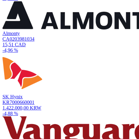
Almonty
CA0203981034
15,51 CAD
-4,96 %
SK Hynix
KR7000660001
1.422.000,00 KRW
-4,88 %