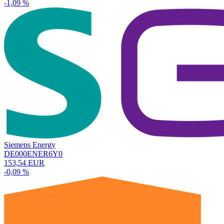
-1,09 %
Siemens Energy
DE000ENER6Y0
153,54 EUR
-0,09 %