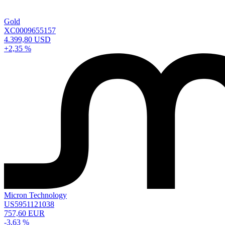
Gold
XC0009655157
4.399,80 USD
+2,35 %
Micron Technology
US5951121038
757,60 EUR
-3,63 %