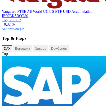
Vanguard FTSE All-World UCITS ETF USD Accumulation
IE00BK5BQT80
168,38 EUR
+0,32 %
Alle Werte anzeigen
Top & Flops
DAX
Eurostoxx
Nasdaq
DowJones
Top