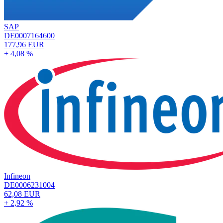
SAP
DE0007164600
177,96 EUR
+ 4,08 %
Infineon
DE0006231004
62,08 EUR
+ 2,92 %