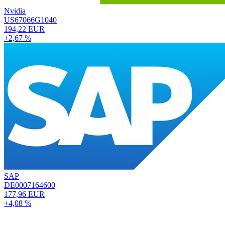
Nvidia
US67066G1040
194,22 EUR
+2,67 %
SAP
DE0007164600
177,96 EUR
+4,08 %