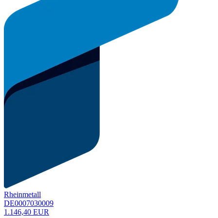
Rheinmetall
DE0007030009
1.146,40 EUR