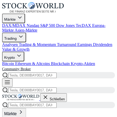
Märkte
DAX/MDAX
Nasdaq
S&P 500
Dow Jones
TecDAX
Europa-
Märkte
Asien-Märkte
Trading
Analysen
Trading & Momentum
Turnaround
Earnings
Dividenden
Value & Growth
Krypto
Bitcoin
Ethereum & Altcoins
Blockchain
Krypto-Aktien
Community
Broker
Schließen
Märkte