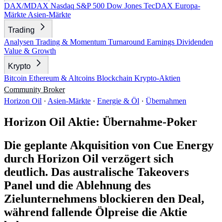
DAX/MDAX
Nasdaq
S&P 500
Dow Jones
TecDAX
Europa-
Märkte
Asien-Märkte
Trading
Analysen
Trading & Momentum
Turnaround
Earnings
Dividenden
Value & Growth
Krypto
Bitcoin
Ethereum & Altcoins
Blockchain
Krypto-Aktien
Community
Broker
Horizon Oil
·
Asien-Märkte
·
Energie & Öl
·
Übernahmen
Horizon Oil Aktie: Übernahme-Poker
Die geplante Akquisition von Cue Energy
durch Horizon Oil verzögert sich
deutlich. Das australische Takeovers
Panel und die Ablehnung des
Zielunternehmens blockieren den Deal,
während fallende Ölpreise die Aktie