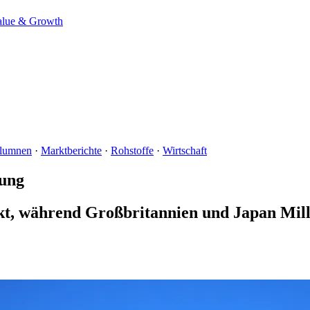
alue & Growth
lumnen
·
Marktberichte
·
Rohstoffe
·
Wirtschaft
bung
kt, während Großbritannien und Japan Mill