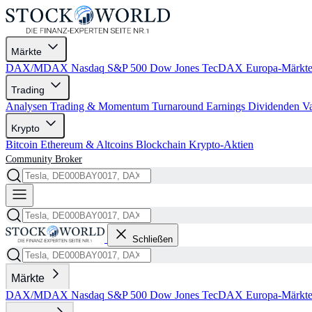
Märkte
DAX/MDAX
Nasdaq
S&P 500
Dow Jones
TecDAX
Europa-Märkt
Trading
Analysen
Trading & Momentum
Turnaround
Earnings
Dividenden
V
Krypto
Bitcoin
Ethereum & Altcoins
Blockchain
Krypto-Aktien
Community
Broker
Schließen
Märkte
DAX/MDAX
Nasdaq
S&P 500
Dow Jones
TecDAX
Europa-Märkt