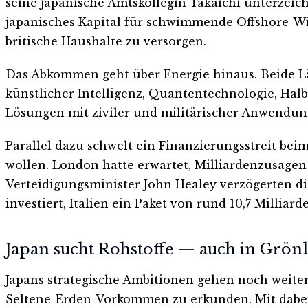
seine japanische Amtskollegin Takaichi unterzeich
japanisches Kapital für schwimmende Offshore-Wi
britische Haushalte zu versorgen.
Das Abkommen geht über Energie hinaus. Beide L
künstlicher Intelligenz, Quantentechnologie, Ha
Lösungen mit ziviler und militärischer Anwendung
Parallel dazu schwelt ein Finanzierungsstreit b
wollen. London hatte erwartet, Milliardenzusage
Verteidigungsminister John Healey verzögerten d
investiert, Italien ein Paket von rund 10,7 Milliar
Japan sucht Rohstoffe — auch in Grön
Japans strategische Ambitionen gehen noch weite
Seltene-Erden-Vorkommen zu erkunden. Mit dabei: 