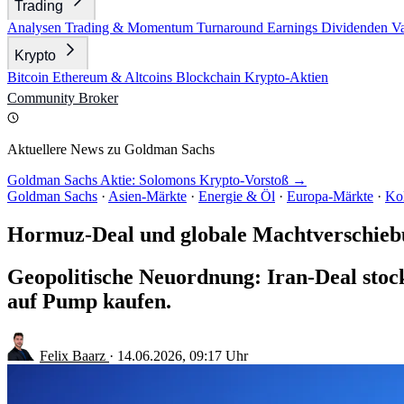
Trading
Analysen
Trading & Momentum
Turnaround
Earnings
Dividenden
V
Krypto
Bitcoin
Ethereum & Altcoins
Blockchain
Krypto-Aktien
Community
Broker
Aktuellere News zu Goldman Sachs
Goldman Sachs Aktie: Solomons Krypto-Vorstoß →
Goldman Sachs
·
Asien-Märkte
·
Energie & Öl
·
Europa-Märkte
·
Ko
Hormuz-Deal und globale Machtverschie
Geopolitische Neuordnung: Iran-Deal stoc
auf Pump kaufen.
Felix Baarz
·
14.06.2026, 09:17 Uhr