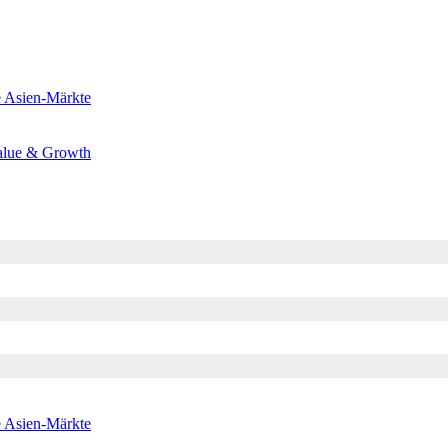
e
Asien-Märkte
alue & Growth
e
Asien-Märkte