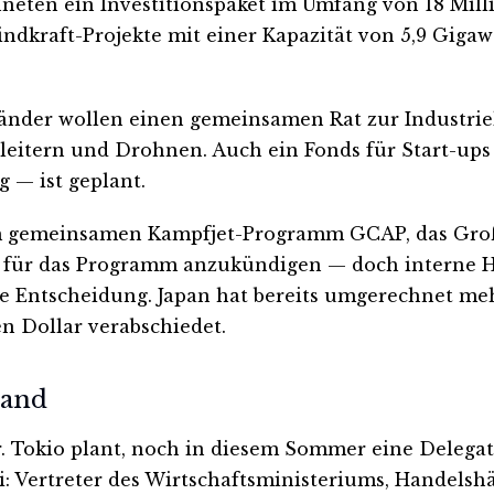
neten ein Investitionspaket im Umfang von 18 Milli
ndkraft-Projekte mit einer Kapazität von 5,9 Giga
änder wollen einen gemeinsamen Rat zur Industri
lbleitern und Drohnen. Auch ein Fonds für Start-u
 — ist geplant.
eim gemeinsamen Kampfjet-Programm GCAP, das Großb
n für das Programm anzukündigen — doch interne H
ie Entscheidung. Japan hat bereits umgerechnet me
den Dollar verabschiedet.
land
r. Tokio plant, noch in diesem Sommer eine Delega
Vertreter des Wirtschaftsministeriums, Handelshäu