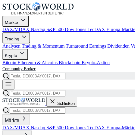
Märkte
DAX/MDAX
Nasdaq
S&P 500
Dow Jones
TecDAX
Europa-Märkt
Trading
Analysen
Trading & Momentum
Turnaround
Earnings
Dividenden
V
Krypto
Bitcoin
Ethereum & Altcoins
Blockchain
Krypto-Aktien
Community
Broker
Schließen
Märkte
DAX/MDAX
Nasdaq
S&P 500
Dow Jones
TecDAX
Europa-Märkt