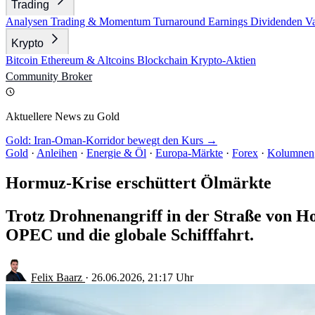
Trading
Analysen
Trading & Momentum
Turnaround
Earnings
Dividenden
V
Krypto
Bitcoin
Ethereum & Altcoins
Blockchain
Krypto-Aktien
Community
Broker
Aktuellere News zu Gold
Gold: Iran-Oman-Korridor bewegt den Kurs →
Gold
·
Anleihen
·
Energie & Öl
·
Europa-Märkte
·
Forex
·
Kolumnen
Hormuz-Krise erschüttert Ölmärkte
Trotz Drohnenangriff in der Straße von Ho
OPEC und die globale Schifffahrt.
Felix Baarz
·
26.06.2026, 21:17 Uhr