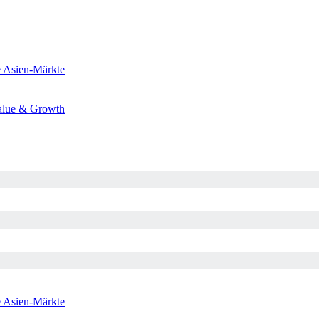
e
Asien-Märkte
alue & Growth
e
Asien-Märkte