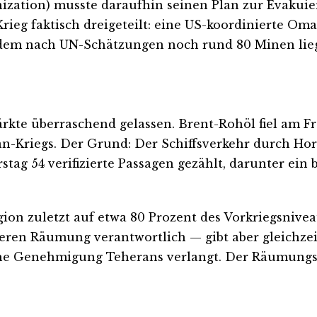
zation) musste daraufhin seinen Plan zur Evakuier
rieg faktisch dreigeteilt: eine US-koordinierte Oma
 dem nach UN-Schätzungen noch rund 80 Minen lie
rkte überraschend gelassen. Brent-Rohöl fiel am Fre
an-Kriegs. Der Grund: Der Schiffsverkehr durch Hor
ag 54 verifizierte Passagen gezählt, darunter ein
gion zuletzt auf etwa 80 Prozent des Vorkriegsnive
eren Räumung verantwortlich — gibt aber gleichzeit
iche Genehmigung Teherans verlangt. Der Räumungsp