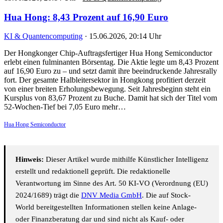
Hua Hong: 8,43 Prozent auf 16,90 Euro
KI & Quantencomputing
·
15.06.2026, 20:14 Uhr
Der Hongkonger Chip-Auftragsfertiger Hua Hong Semiconductor
erlebt einen fulminanten Börsentag. Die Aktie legte um 8,43 Prozent
auf 16,90 Euro zu – und setzt damit ihre beeindruckende Jahresrally
fort. Der gesamte Halbleitersektor in Hongkong profitiert derzeit
von einer breiten Erholungsbewegung. Seit Jahresbeginn steht ein
Kursplus von 83,67 Prozent zu Buche. Damit hat sich der Titel vom
52-Wochen-Tief bei 7,05 Euro mehr…
Hua Hong Semiconductor
Hinweis:
Dieser Artikel wurde mithilfe Künstlicher Intelligenz
erstellt und redaktionell geprüft. Die redaktionelle
Verantwortung im Sinne des Art. 50 KI-VO (Verordnung (EU)
2024/1689) trägt die
DNV Media GmbH
. Die auf Stock-
World bereitgestellten Informationen stellen keine Anlage-
oder Finanzberatung dar und sind nicht als Kauf- oder