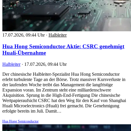
17.07.2026, 09:44 Uhr
·
Halbleiter
Hua Hong Semiconductor Aktie: CSRC genehmigt
Huali-Übernahme
Halbleiter
·
17.07.2026, 09:44 Uhr
Der chinesische Halbleiter-Spezialist Hua Hong Semiconductor
erlebt turbulente Tage an der Börse. Trotz massiver Kursverluste in
der laufenden Woche treibt das Management die langfristige
Expansion voran. Im Zentrum steht eine milliardenschwere
Akquisition. Sprung in die High-End-Fertigung Die chinesische
Wertpapieraufsicht CSRC hat den Weg für den Kauf von Shanghai
Huali Microelectronics (Huali) frei gemacht. Die Genehmigung
erfolgte bereits im Juli. Damit…
Hua Hong Semiconductor