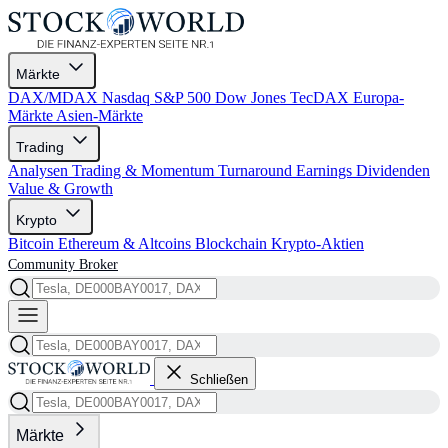
Märkte
DAX/MDAX
Nasdaq
S&P 500
Dow Jones
TecDAX
Europa-
Märkte
Asien-Märkte
Trading
Analysen
Trading & Momentum
Turnaround
Earnings
Dividenden
Value & Growth
Krypto
Bitcoin
Ethereum & Altcoins
Blockchain
Krypto-Aktien
Community
Broker
Schließen
Märkte