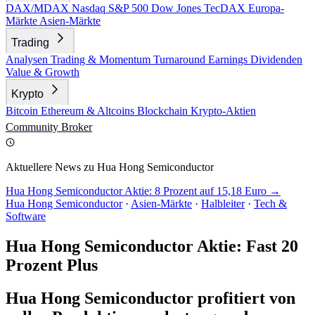
DAX/MDAX
Nasdaq
S&P 500
Dow Jones
TecDAX
Europa-
Märkte
Asien-Märkte
Trading
Analysen
Trading & Momentum
Turnaround
Earnings
Dividenden
Value & Growth
Krypto
Bitcoin
Ethereum & Altcoins
Blockchain
Krypto-Aktien
Community
Broker
Aktuellere News zu Hua Hong Semiconductor
Hua Hong Semiconductor Aktie: 8 Prozent auf 15,18 Euro →
Hua Hong Semiconductor
·
Asien-Märkte
·
Halbleiter
·
Tech &
Software
Hua Hong Semiconductor Aktie: Fast 20
Prozent Plus
Hua Hong Semiconductor profitiert von