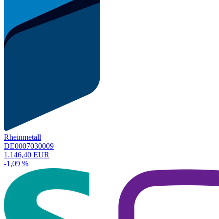
Rheinmetall
DE0007030009
1.146,40 EUR
-1,09 %