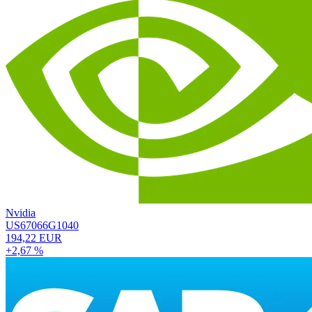
Nvidia
US67066G1040
194,22 EUR
+2,67 %