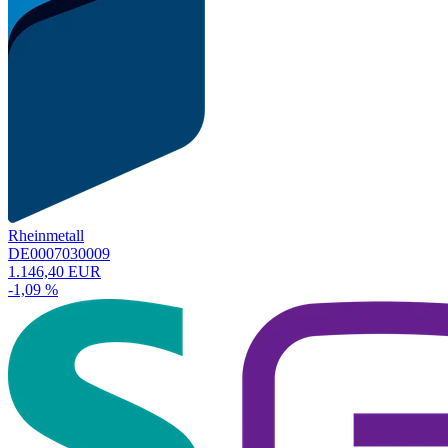
Rheinmetall
DE0007030009
1.146,40 EUR
-1,09 %