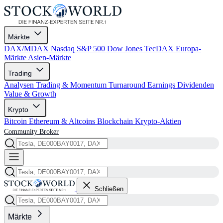
Märkte
DAX/MDAX
Nasdaq
S&P 500
Dow Jones
TecDAX
Europa-
Märkte
Asien-Märkte
Trading
Analysen
Trading & Momentum
Turnaround
Earnings
Dividenden
Value & Growth
Krypto
Bitcoin
Ethereum & Altcoins
Blockchain
Krypto-Aktien
Community
Broker
Schließen
Märkte