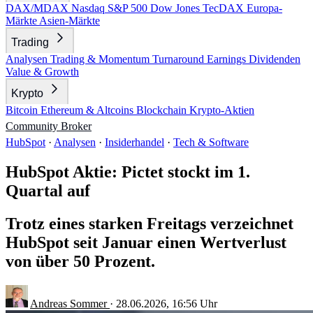
DAX/MDAX
Nasdaq
S&P 500
Dow Jones
TecDAX
Europa-
Märkte
Asien-Märkte
Trading
Analysen
Trading & Momentum
Turnaround
Earnings
Dividenden
Value & Growth
Krypto
Bitcoin
Ethereum & Altcoins
Blockchain
Krypto-Aktien
Community
Broker
HubSpot
·
Analysen
·
Insiderhandel
·
Tech & Software
HubSpot Aktie: Pictet stockt im 1.
Quartal auf
Trotz eines starken Freitags verzeichnet
HubSpot seit Januar einen Wertverlust
von über 50 Prozent.
Andreas Sommer
·
28.06.2026, 16:56 Uhr