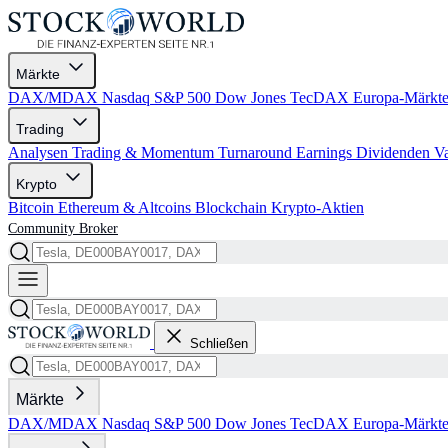
Märkte
DAX/MDAX
Nasdaq
S&P 500
Dow Jones
TecDAX
Europa-Märkt
Trading
Analysen
Trading & Momentum
Turnaround
Earnings
Dividenden
V
Krypto
Bitcoin
Ethereum & Altcoins
Blockchain
Krypto-Aktien
Community
Broker
Schließen
Märkte
DAX/MDAX
Nasdaq
S&P 500
Dow Jones
TecDAX
Europa-Märkt