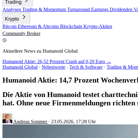
Trading
Analysen
Trading & Momentum
Turnaround
Earnings
Dividenden
V
Krypto
Bitcoin
Ethereum & Altcoins
Blockchain
Krypto-Aktien
Community
Broker
Aktuellere News zu Humanoid Global
Humanoid Aktie: 26,52 Prozent Crash auf 0,20 Euro →
Humanoid Global
·
Nebenwerte
·
Tech & Software
·
Trading & Mo
Humanoid Aktie: 14,7 Prozent Wochenverl
Die Aktie von Humanoid testet charttechn
hat. Ohne neue Firmenmeldungen richten si
Andreas Sommer
·
23.05.2026, 17:28 Uhr