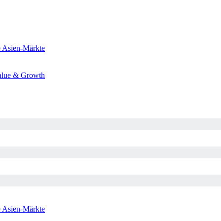
e
Asien-Märkte
alue & Growth
e
Asien-Märkte