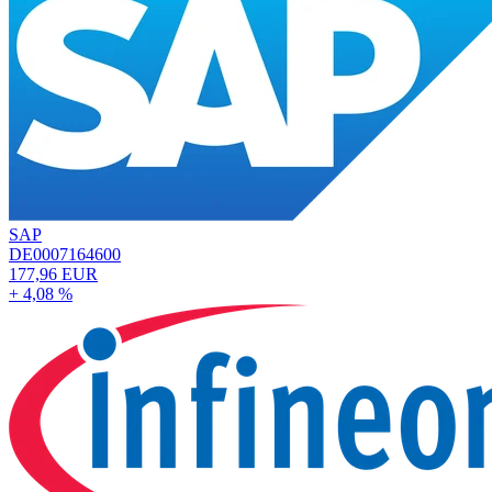
SAP
DE0007164600
177,96 EUR
+ 4,08 %