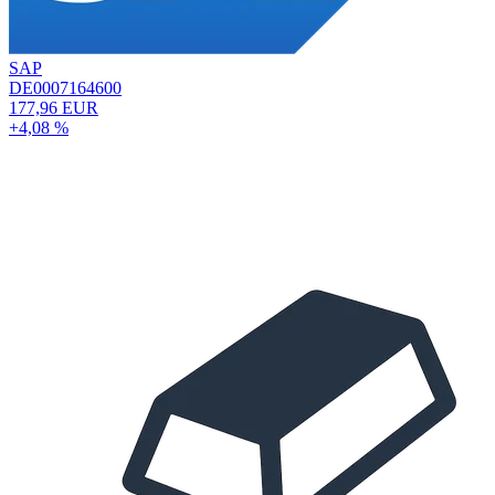
SAP
DE0007164600
177,96 EUR
+4,08 %