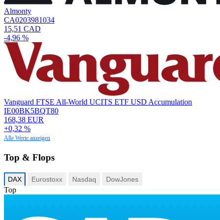
Almonty
CA0203981034
15,51 CAD
-4,96 %
Vanguard FTSE All-World UCITS ETF USD Accumulation
IE00BK5BQT80
168,38 EUR
+0,32 %
Alle Werte anzeigen
Top & Flops
DAX
Eurostoxx
Nasdaq
DowJones
Top