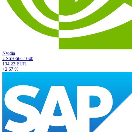
Nvidia
US67066G1040
194,22 EUR
+2,67 %