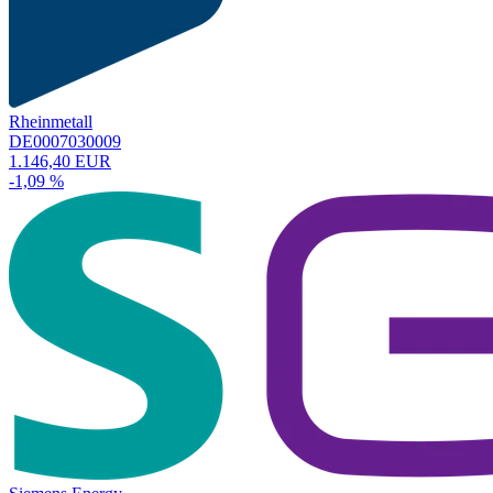
Rheinmetall
DE0007030009
1.146,40 EUR
-1,09 %