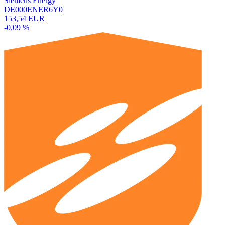
Siemens Energy
DE000ENER6Y0
153,54 EUR
-0,09 %