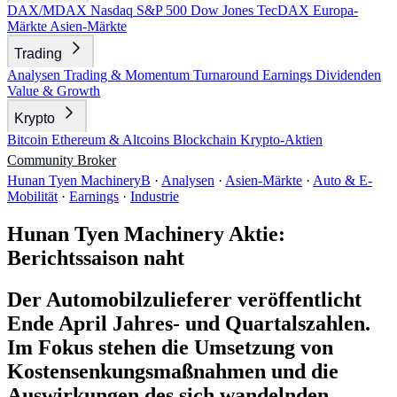
DAX/MDAX
Nasdaq
S&P 500
Dow Jones
TecDAX
Europa-
Märkte
Asien-Märkte
Trading
Analysen
Trading & Momentum
Turnaround
Earnings
Dividenden
Value & Growth
Krypto
Bitcoin
Ethereum & Altcoins
Blockchain
Krypto-Aktien
Community
Broker
Hunan Tyen MachineryB
·
Analysen
·
Asien-Märkte
·
Auto & E-
Mobilität
·
Earnings
·
Industrie
Hunan Tyen Machinery Aktie:
Berichtssaison naht
Der Automobilzulieferer veröffentlicht
Ende April Jahres- und Quartalszahlen.
Im Fokus stehen die Umsetzung von
Kostensenkungsmaßnahmen und die
Auswirkungen des sich wandelnden