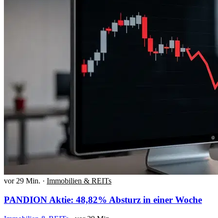
vor 29 Min.
·
Immobilien & REITs
PANDION Aktie: 48,82% Absturz in einer Woche