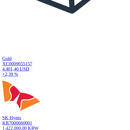
Gold
XC0009655157
4.401,40 USD
+2,39 %
SK Hynix
KR7000660001
1.422.000,00 KRW