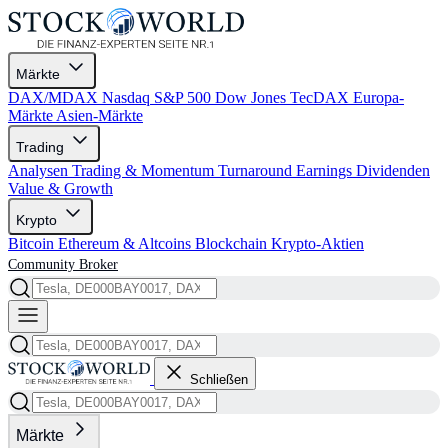
Märkte
DAX/MDAX
Nasdaq
S&P 500
Dow Jones
TecDAX
Europa-
Märkte
Asien-Märkte
Trading
Analysen
Trading & Momentum
Turnaround
Earnings
Dividenden
Value & Growth
Krypto
Bitcoin
Ethereum & Altcoins
Blockchain
Krypto-Aktien
Community
Broker
Schließen
Märkte