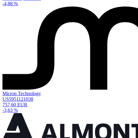
-4,88 %
Micron Technology
US5951121038
757,60 EUR
-3,63 %