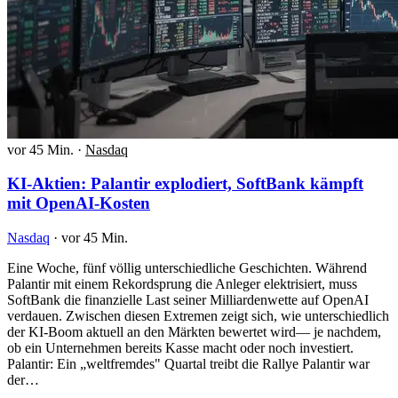
vor 45 Min.
·
Nasdaq
KI-Aktien: Palantir explodiert, SoftBank kämpft
mit OpenAI-Kosten
Nasdaq
·
vor 45 Min.
Eine Woche, fünf völlig unterschiedliche Geschichten. Während
Palantir mit einem Rekordsprung die Anleger elektrisiert, muss
SoftBank die finanzielle Last seiner Milliardenwette auf OpenAI
verdauen. Zwischen diesen Extremen zeigt sich, wie unterschiedlich
der KI-Boom aktuell an den Märkten bewertet wird— je nachdem,
ob ein Unternehmen bereits Kasse macht oder noch investiert.
Palantir: Ein „weltfremdes" Quartal treibt die Rallye Palantir war
der…