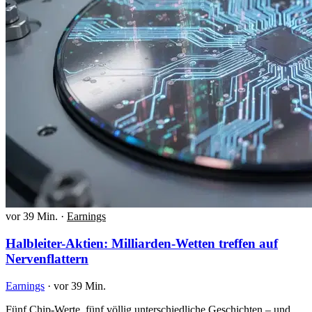
vor 39 Min.
·
Earnings
Halbleiter-Aktien: Milliarden-Wetten treffen auf
Nervenflattern
Earnings
·
vor 39 Min.
Fünf Chip-Werte, fünf völlig unterschiedliche Geschichten – und