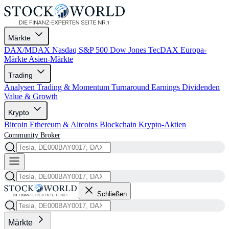
Märkte
DAX/MDAX
Nasdaq
S&P 500
Dow Jones
TecDAX
Europa-
Märkte
Asien-Märkte
Trading
Analysen
Trading & Momentum
Turnaround
Earnings
Dividenden
Value & Growth
Krypto
Bitcoin
Ethereum & Altcoins
Blockchain
Krypto-Aktien
Community
Broker
Schließen
Märkte