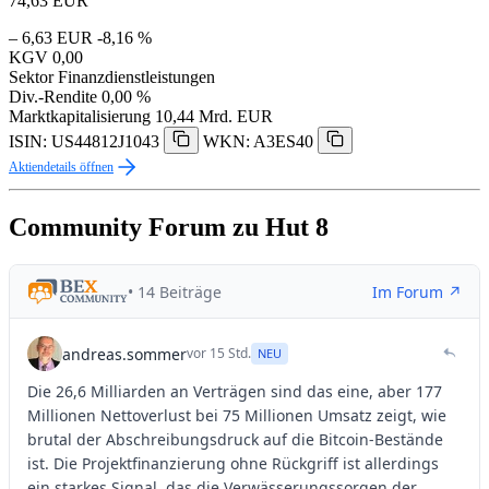
74,63
EUR
– 6,63 EUR
-8,16 %
KGV
0,00
Sektor
Finanzdienstleistungen
Div.-Rendite
0,00 %
Marktkapitalisierung
10,44 Mrd. EUR
ISIN: US44812J1043
WKN: A3ES40
Aktiendetails öffnen
Community Forum zu Hut 8