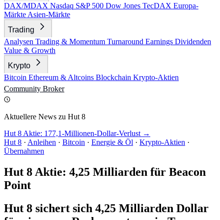
DAX/MDAX
Nasdaq
S&P 500
Dow Jones
TecDAX
Europa-
Märkte
Asien-Märkte
Trading
Analysen
Trading & Momentum
Turnaround
Earnings
Dividenden
Value & Growth
Krypto
Bitcoin
Ethereum & Altcoins
Blockchain
Krypto-Aktien
Community
Broker
Aktuellere News zu Hut 8
Hut 8 Aktie: 177,1-Millionen-Dollar-Verlust →
Hut 8
·
Anleihen
·
Bitcoin
·
Energie & Öl
·
Krypto-Aktien
·
Übernahmen
Hut 8 Aktie: 4,25 Milliarden für Beacon
Point
Hut 8 sichert sich 4,25 Milliarden Dollar