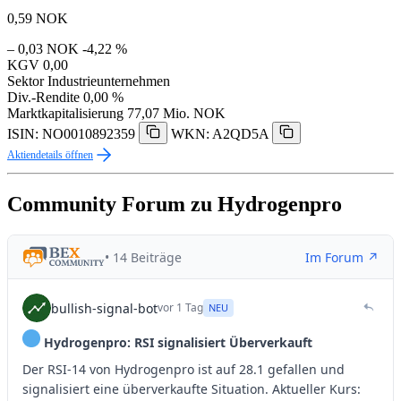
0,59
NOK
– 0,03 NOK
-4,22 %
KGV
0,00
Sektor
Industrieunternehmen
Div.-Rendite
0,00 %
Marktkapitalisierung
77,07 Mio. NOK
ISIN: NO0010892359
WKN: A2QD5A
Aktiendetails öffnen
Community Forum zu Hydrogenpro