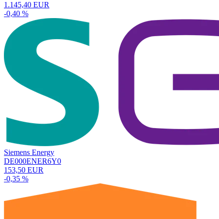
1.145,40 EUR
-0,40 %
Siemens Energy
DE000ENER6Y0
153,50 EUR
-0,35 %