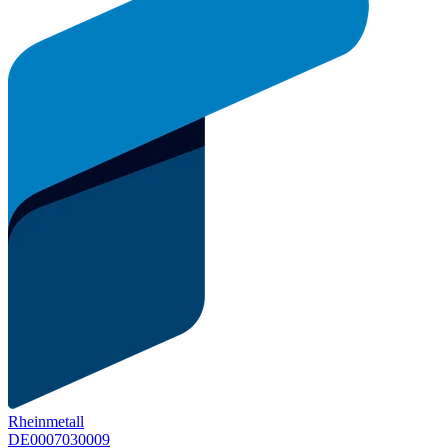
Rheinmetall
DE0007030009