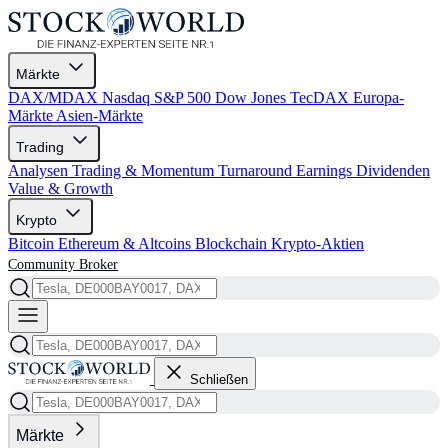
Märkte
DAX/MDAX
Nasdaq
S&P 500
Dow Jones
TecDAX
Europa-
Märkte
Asien-Märkte
Trading
Analysen
Trading & Momentum
Turnaround
Earnings
Dividenden
Value & Growth
Krypto
Bitcoin
Ethereum & Altcoins
Blockchain
Krypto-Aktien
Community
Broker
Schließen
Märkte