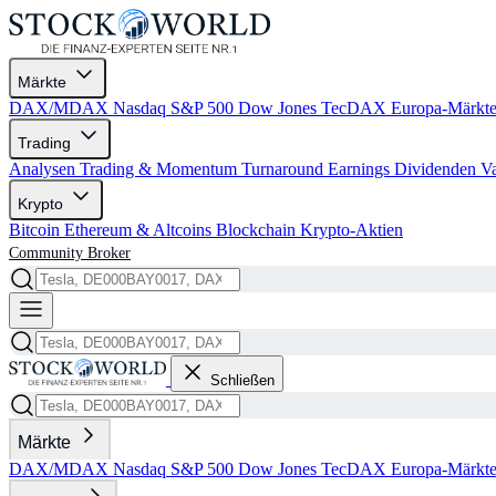
Märkte
DAX/MDAX
Nasdaq
S&P 500
Dow Jones
TecDAX
Europa-Märkt
Trading
Analysen
Trading & Momentum
Turnaround
Earnings
Dividenden
V
Krypto
Bitcoin
Ethereum & Altcoins
Blockchain
Krypto-Aktien
Community
Broker
Schließen
Märkte
DAX/MDAX
Nasdaq
S&P 500
Dow Jones
TecDAX
Europa-Märkt