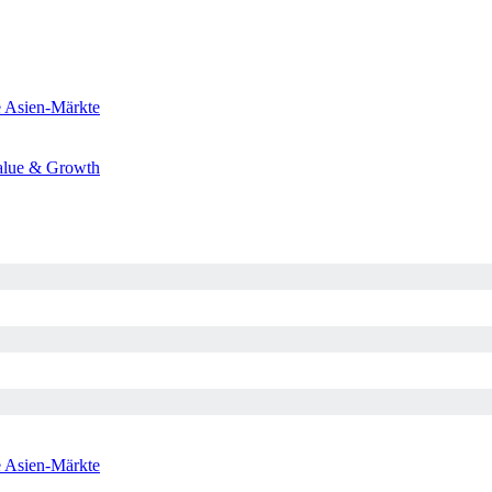
e
Asien-Märkte
alue & Growth
e
Asien-Märkte