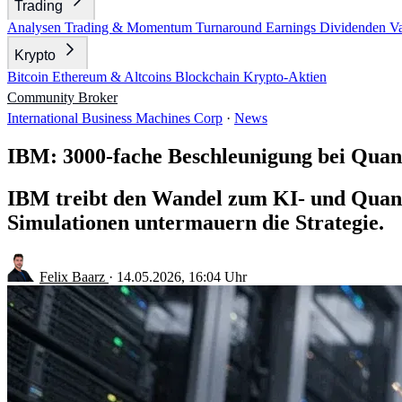
Trading
Analysen
Trading & Momentum
Turnaround
Earnings
Dividenden
V
Krypto
Bitcoin
Ethereum & Altcoins
Blockchain
Krypto-Aktien
Community
Broker
International Business Machines Corp
·
News
IBM: 3000-fache Beschleunigung bei Quan
IBM treibt den Wandel zum KI- und Quant
Simulationen untermauern die Strategie.
Felix Baarz
·
14.05.2026, 16:04 Uhr