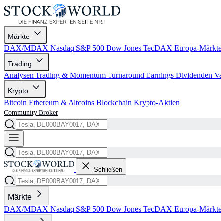
Märkte
DAX/MDAX
Nasdaq
S&P 500
Dow Jones
TecDAX
Europa-Märkt
Trading
Analysen
Trading & Momentum
Turnaround
Earnings
Dividenden
V
Krypto
Bitcoin
Ethereum & Altcoins
Blockchain
Krypto-Aktien
Community
Broker
Schließen
Märkte
DAX/MDAX
Nasdaq
S&P 500
Dow Jones
TecDAX
Europa-Märkt