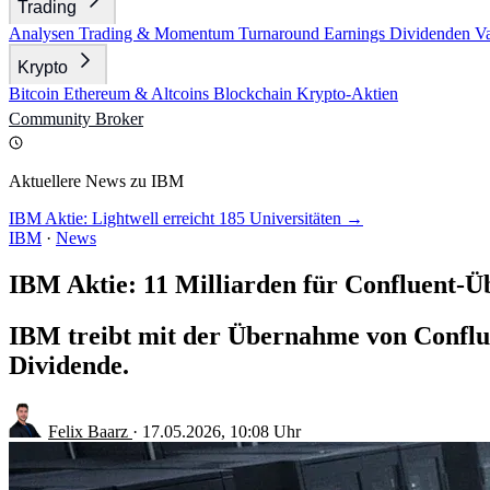
Trading
Analysen
Trading & Momentum
Turnaround
Earnings
Dividenden
V
Krypto
Bitcoin
Ethereum & Altcoins
Blockchain
Krypto-Aktien
Community
Broker
Aktuellere News zu IBM
IBM Aktie: Lightwell erreicht 185 Universitäten →
IBM
·
News
IBM Aktie: 11 Milliarden für Confluent-
IBM treibt mit der Übernahme von Conflue
Dividende.
Felix Baarz
·
17.05.2026, 10:08 Uhr