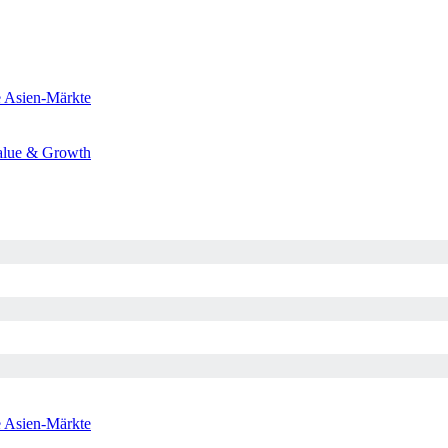
e
Asien-Märkte
alue & Growth
e
Asien-Märkte