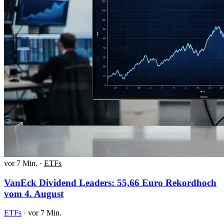
vor 7 Min.
·
ETFs
VanEck Dividend Leaders: 55,66 Euro Rekordhoch
vom 4. August
ETFs
·
vor 7 Min.