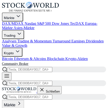
Märkte
DAX/MDAX
Nasdaq
S&P 500
Dow Jones
TecDAX
Europa-
Märkte
Asien-Märkte
Trading
Analysen
Trading & Momentum
Turnaround
Earnings
Dividenden
Value & Growth
Krypto
Bitcoin
Ethereum & Altcoins
Blockchain
Krypto-Aktien
Community
Broker
Schließen
Märkte