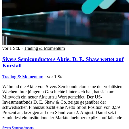
vor 1 Std.
·
Trading & Momentum
Sivers Semiconductors Aktie: D. E. Shaw wettet auf
Kursfall
Trading & Momentum
·
vor 1 Std.
Während die Aktie von Sivers Semiconductors eine der volatilsten
Wochen ihrer jüngeren Geschichte hinter sich hat, hat sich am
Mittwoch ein neuer Akteur zu Wort gemeldet: Der US-
Investmentfonds D. E. Shaw & Co. zeigte gegenüber der
schwedischen Finanzaufsicht eine Netto-Short-Position von 0,59
Prozent an, bezogen auf den Stand vom 2. August. Damit setzt
zumindest ein institutioneller Marktteilnehmer explizit auf fallende…
Sivers Semiconductors