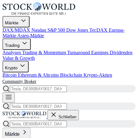
Märkte
DAX/MDAX
Nasdaq
S&P 500
Dow Jones
TecDAX
Europa-
Märkte
Asien-Märkte
Trading
Analysen
Trading & Momentum
Turnaround
Earnings
Dividenden
Value & Growth
Krypto
Bitcoin
Ethereum & Altcoins
Blockchain
Krypto-Aktien
Community
Broker
Schließen
Märkte