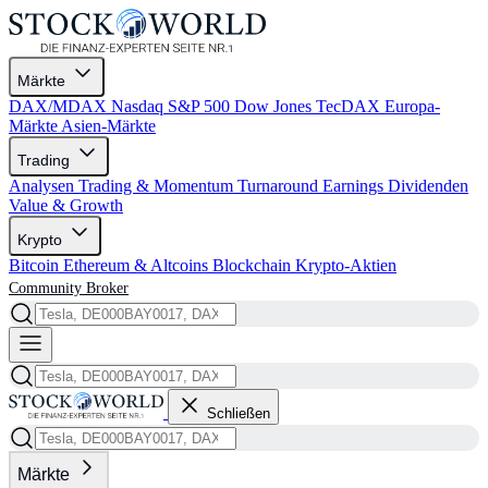
Märkte
DAX/MDAX
Nasdaq
S&P 500
Dow Jones
TecDAX
Europa-
Märkte
Asien-Märkte
Trading
Analysen
Trading & Momentum
Turnaround
Earnings
Dividenden
Value & Growth
Krypto
Bitcoin
Ethereum & Altcoins
Blockchain
Krypto-Aktien
Community
Broker
Schließen
Märkte