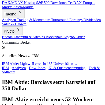
DAX/MDAX
Nasdaq
S&P 500
Dow Jones
TecDAX
Europa-
Märkte
Asien-Märkte
Trading
Analysen
Trading & Momentum
Turnaround
Earnings
Dividenden
Value & Growth
Krypto
Bitcoin
Ethereum & Altcoins
Blockchain
Krypto-Aktien
Community
Broker
Aktuellere News zu IBM
IBM Aktie: Lightwell erreicht 185 Universitäten →
IBM
·
Analysen
·
Dow Jones
·
KI & Quantencomputing
·
Tech &
Software
IBM Aktie: Barclays setzt Kursziel auf
350 Dollar
IBM-Aktie erreicht neues 52-Wochen-