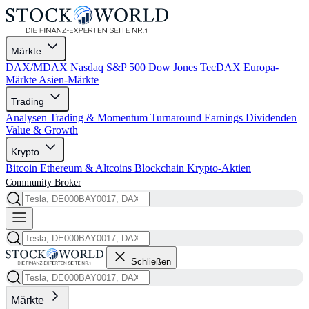
Märkte
DAX/MDAX
Nasdaq
S&P 500
Dow Jones
TecDAX
Europa-
Märkte
Asien-Märkte
Trading
Analysen
Trading & Momentum
Turnaround
Earnings
Dividenden
Value & Growth
Krypto
Bitcoin
Ethereum & Altcoins
Blockchain
Krypto-Aktien
Community
Broker
Schließen
Märkte