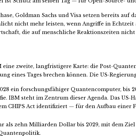
l ist Schutz am selben Tag — für Open-Source- u
se, Goldman Sachs und Visa setzen bereits auf das 
cht nicht mehr leisten, wenn Angriffe in Echtzeit a
rtschaft, die auf menschliche Reaktionszeiten nich
ine zweite, langfristigere Karte: die Post-Quanten-
ng eines Tages brechen können. Die US-Regierung
s 2028 ein forschungsfähiger Quantencomputer, bis 2
fie. IBM steht im Zentrum dieser Agenda. Das US-
m CHIPS Act identifiziert — für den Aufbau einer 
 als zehn Milliarden Dollar bis 2029, mit dem Ziel
 Quantenpolitik.