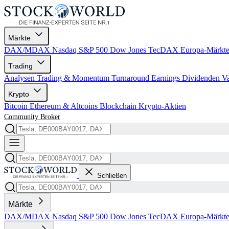
Märkte
DAX/MDAX
Nasdaq
S&P 500
Dow Jones
TecDAX
Europa-Märkt
Trading
Analysen
Trading & Momentum
Turnaround
Earnings
Dividenden
V
Krypto
Bitcoin
Ethereum & Altcoins
Blockchain
Krypto-Aktien
Community
Broker
Schließen
Märkte
DAX/MDAX
Nasdaq
S&P 500
Dow Jones
TecDAX
Europa-Märkt