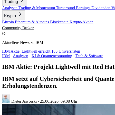
Trading
Analysen
Trading & Momentum
Turnaround
Earnings
Dividenden
V
Krypto
Bitcoin
Ethereum & Altcoins
Blockchain
Krypto-Aktien
Community
Broker
Aktuellere News zu IBM
IBM Aktie: Lightwell erreicht 185 Universitäten →
IBM
·
Analysen
·
KI & Quantencomputing
·
Tech & Software
IBM Aktie: Projekt Lightwell mit Red Hat
IBM setzt auf Cybersicherheit und Quanten
Erholungstendenzen.
Dieter Jaworski
·
25.06.2026, 09:08 Uhr