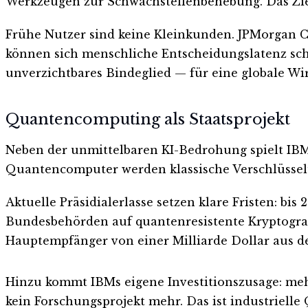
Werkzeugen zur Schwachstellenbehebung. Das Zie
Frühe Nutzer sind keine Kleinkunden. JPMorgan Cha
können sich menschliche Entscheidungslatenz schli
unverzichtbares Bindeglied — für eine globale Wi
Quantencomputing als Staatsprojekt
Neben der unmittelbaren KI-Bedrohung spielt IBM e
Quantencomputer werden klassische Verschlüsselu
Aktuelle Präsidialerlasse setzen klare Fristen: bi
Bundesbehörden auf quantenresistente Kryptogra
Hauptempfänger von einer Milliarde Dollar aus de
Hinzu kommt IBMs eigene Investitionszusage: mehr
kein Forschungsprojekt mehr. Das ist industrielle