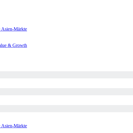
e
Asien-Märkte
alue & Growth
e
Asien-Märkte