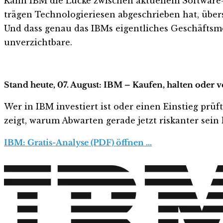
Kann IBM die Lücke zwischen aktuellem Software
trägen Technologieriesen abgeschrieben hat, übers
Und dass genau das IBMs eigentliches Geschäftsmo
unverzichtbare.
Stand heute, 07. August: IBM – Kaufen, halten oder 
Wer in IBM investiert ist oder einen Einstieg prüf
zeigt, warum Abwarten gerade jetzt riskanter sein k
IBM: Gratis-Analyse (PDF) öffnen …