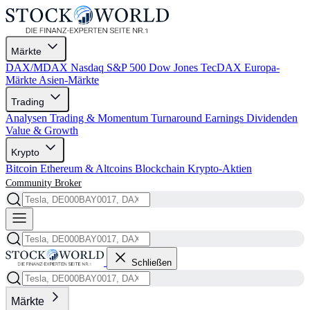
Märkte
DAX/MDAX
Nasdaq
S&P 500
Dow Jones
TecDAX
Europa-
Märkte
Asien-Märkte
Trading
Analysen
Trading & Momentum
Turnaround
Earnings
Dividenden
Value & Growth
Krypto
Bitcoin
Ethereum & Altcoins
Blockchain
Krypto-Aktien
Community
Broker
Schließen
Märkte