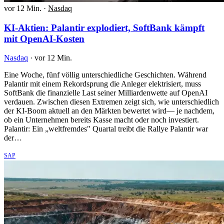
vor 12 Min.
·
Nasdaq
KI-Aktien: Palantir explodiert, SoftBank kämpft
mit OpenAI-Kosten
Nasdaq
·
vor 12 Min.
Eine Woche, fünf völlig unterschiedliche Geschichten. Während
Palantir mit einem Rekordsprung die Anleger elektrisiert, muss
SoftBank die finanzielle Last seiner Milliardenwette auf OpenAI
verdauen. Zwischen diesen Extremen zeigt sich, wie unterschiedlich
der KI-Boom aktuell an den Märkten bewertet wird— je nachdem,
ob ein Unternehmen bereits Kasse macht oder noch investiert.
Palantir: Ein „weltfremdes" Quartal treibt die Rallye Palantir war
der…
SAP