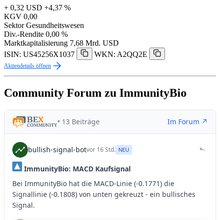
+ 0,32 USD
+4,37 %
KGV
0,00
Sektor
Gesundheitswesen
Div.-Rendite
0,00 %
Marktkapitalisierung
7,68 Mrd. USD
ISIN: US45256X1037
WKN: A2QQ2E
Aktiendetails öffnen
Community Forum zu ImmunityBio