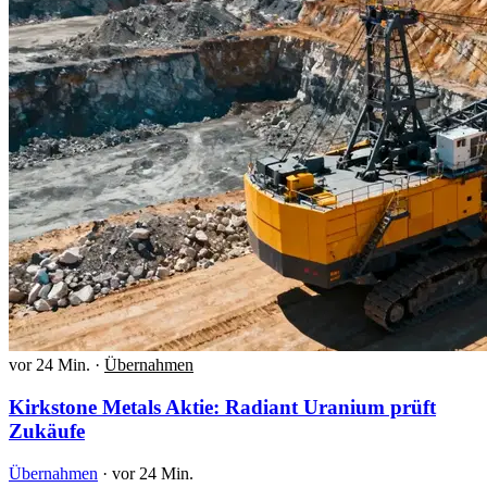
vor 24 Min.
·
Übernahmen
Kirkstone Metals Aktie: Radiant Uranium prüft
Zukäufe
Übernahmen
·
vor 24 Min.