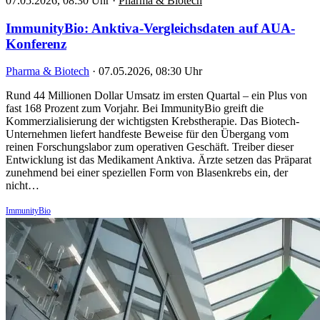
07.05.2026, 08:30 Uhr
·
Pharma & Biotech
ImmunityBio: Anktiva-Vergleichsdaten auf AUA-
Konferenz
Pharma & Biotech
·
07.05.2026, 08:30 Uhr
Rund 44 Millionen Dollar Umsatz im ersten Quartal – ein Plus von
fast 168 Prozent zum Vorjahr. Bei ImmunityBio greift die
Kommerzialisierung der wichtigsten Krebstherapie. Das Biotech-
Unternehmen liefert handfeste Beweise für den Übergang vom
reinen Forschungslabor zum operativen Geschäft. Treiber dieser
Entwicklung ist das Medikament Anktiva. Ärzte setzen das Präparat
zunehmend bei einer speziellen Form von Blasenkrebs ein, der
nicht…
ImmunityBio