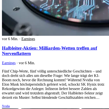
vor 6 Min.
·
Earnings
Halbleiter-Aktien: Milliarden-Wetten treffen auf
Nervenflattern
Earnings
·
vor 6 Min.
Fünf Chip-Werte, fünf völlig unterschiedliche Geschichten – und
doch dreht sich alles um dieselbe Frage: Wie lange trägt der KI-
Boom noch, bevor die Rechnung kommt? Während Nvidia von
Elon Musk höchstpersönlich gefeiert wird, schockt SK Hynix trotz
Rekordgewinn die Anleger. Infineon liefert bessere Zahlen als
erwartet und wird trotzdem abgestraft. Der Halbleiter-Sektor zeigt
derzeit ein Muster: Selbst blendende Geschäftszahlen reichen…
Nvidia