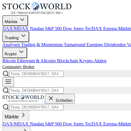
Märkte
DAX/MDAX
Nasdaq
S&P 500
Dow Jones
TecDAX
Europa-Märkt
Trading
Analysen
Trading & Momentum
Turnaround
Earnings
Dividenden
V
Krypto
Bitcoin
Ethereum & Altcoins
Blockchain
Krypto-Aktien
Community
Broker
Schließen
Märkte
DAX/MDAX
Nasdaq
S&P 500
Dow Jones
TecDAX
Europa-Märkt