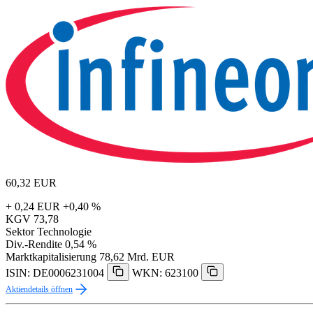
60,32
EUR
+ 0,24 EUR
+0,40 %
KGV
73,78
Sektor
Technologie
Div.-Rendite
0,54 %
Marktkapitalisierung
78,62 Mrd. EUR
ISIN: DE0006231004
WKN: 623100
Aktiendetails öffnen