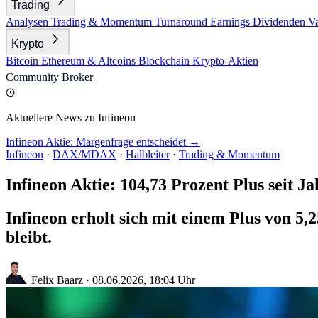
Trading
Analysen
Trading & Momentum
Turnaround
Earnings
Dividenden
V
Krypto
Bitcoin
Ethereum & Altcoins
Blockchain
Krypto-Aktien
Community
Broker
Aktuellere News zu Infineon
Infineon Aktie: Margenfrage entscheidet →
Infineon
·
DAX/MDAX
·
Halbleiter
·
Trading & Momentum
Infineon Aktie: 104,73 Prozent Plus seit J
Infineon erholt sich mit einem Plus von 5,2
bleibt.
Felix Baarz
·
08.06.2026, 18:04 Uhr