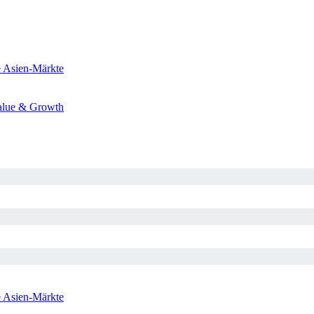
e
Asien-Märkte
alue & Growth
e
Asien-Märkte