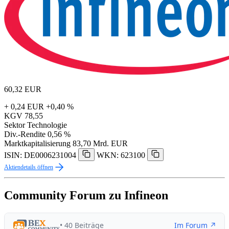
60,32
EUR
+ 0,24 EUR
+0,40 %
KGV
78,55
Sektor
Technologie
Div.-Rendite
0,56 %
Marktkapitalisierung
83,70 Mrd. EUR
ISIN: DE0006231004
WKN: 623100
Aktiendetails öffnen
Community Forum zu Infineon