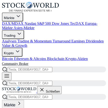
Märkte
DAX/MDAX
Nasdaq
S&P 500
Dow Jones
TecDAX
Europa-
Märkte
Asien-Märkte
Trading
Analysen
Trading & Momentum
Turnaround
Earnings
Dividenden
Value & Growth
Krypto
Bitcoin
Ethereum & Altcoins
Blockchain
Krypto-Aktien
Community
Broker
Schließen
Märkte