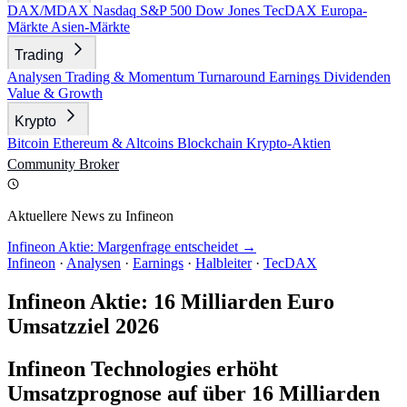
DAX/MDAX
Nasdaq
S&P 500
Dow Jones
TecDAX
Europa-
Märkte
Asien-Märkte
Trading
Analysen
Trading & Momentum
Turnaround
Earnings
Dividenden
Value & Growth
Krypto
Bitcoin
Ethereum & Altcoins
Blockchain
Krypto-Aktien
Community
Broker
Aktuellere News zu Infineon
Infineon Aktie: Margenfrage entscheidet →
Infineon
·
Analysen
·
Earnings
·
Halbleiter
·
TecDAX
Infineon Aktie: 16 Milliarden Euro
Umsatzziel 2026
Infineon Technologies erhöht
Umsatzprognose auf über 16 Milliarden