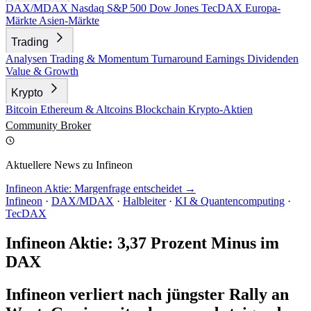
DAX/MDAX
Nasdaq
S&P 500
Dow Jones
TecDAX
Europa-
Märkte
Asien-Märkte
Trading
Analysen
Trading & Momentum
Turnaround
Earnings
Dividenden
Value & Growth
Krypto
Bitcoin
Ethereum & Altcoins
Blockchain
Krypto-Aktien
Community
Broker
Aktuellere News zu Infineon
Infineon Aktie: Margenfrage entscheidet →
Infineon
·
DAX/MDAX
·
Halbleiter
·
KI & Quantencomputing
·
TecDAX
Infineon Aktie: 3,37 Prozent Minus im
DAX
Infineon verliert nach jüngster Rally an