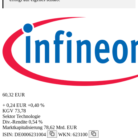
60,32
EUR
+ 0,24 EUR
+0,40 %
KGV
73,78
Sektor
Technologie
Div.-Rendite
0,54 %
Marktkapitalisierung
78,62 Mrd. EUR
ISIN: DE0006231004
WKN: 623100