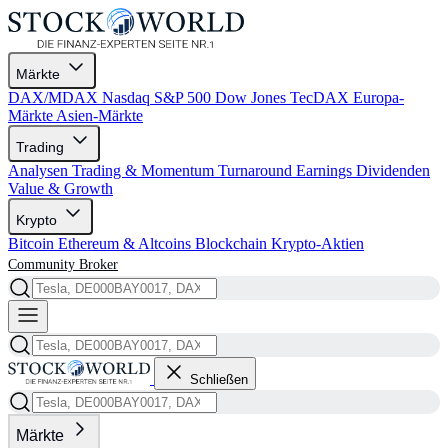
Märkte
DAX/MDAX
Nasdaq
S&P 500
Dow Jones
TecDAX
Europa-
Märkte
Asien-Märkte
Trading
Analysen
Trading & Momentum
Turnaround
Earnings
Dividenden
Value & Growth
Krypto
Bitcoin
Ethereum & Altcoins
Blockchain
Krypto-Aktien
Community
Broker
Schließen
Märkte