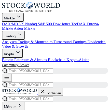
Märkte
DAX/MDAX
Nasdaq
S&P 500
Dow Jones
TecDAX
Europa-
Märkte
Asien-Märkte
Trading
Analysen
Trading & Momentum
Turnaround
Earnings
Dividenden
Value & Growth
Krypto
Bitcoin
Ethereum & Altcoins
Blockchain
Krypto-Aktien
Community
Broker
Schließen
Märkte