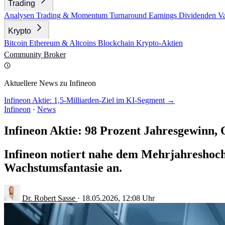
Trading
Analysen
Trading & Momentum
Turnaround
Earnings
Dividenden
V
Krypto
Bitcoin
Ethereum & Altcoins
Blockchain
Krypto-Aktien
Community
Broker
Aktuellere News zu Infineon
Infineon Aktie: 1,5-Milliarden-Ziel im KI-Segment →
Infineon
·
News
Infineon Aktie: 98 Prozent Jahresgewinn, 
Infineon notiert nahe dem Mehrjahreshoch,
Wachstumsfantasie an.
Dr. Robert Sasse
·
18.05.2026, 12:08 Uhr