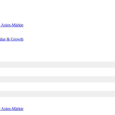
e
Asien-Märkte
alue & Growth
e
Asien-Märkte