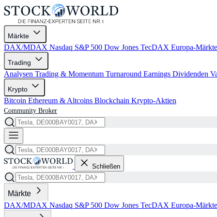
Märkte
DAX/MDAX
Nasdaq
S&P 500
Dow Jones
TecDAX
Europa-Märkt
Trading
Analysen
Trading & Momentum
Turnaround
Earnings
Dividenden
V
Krypto
Bitcoin
Ethereum & Altcoins
Blockchain
Krypto-Aktien
Community
Broker
Schließen
Märkte
DAX/MDAX
Nasdaq
S&P 500
Dow Jones
TecDAX
Europa-Märkt