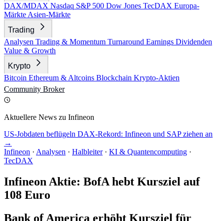
DAX/MDAX
Nasdaq
S&P 500
Dow Jones
TecDAX
Europa-
Märkte
Asien-Märkte
Trading
Analysen
Trading & Momentum
Turnaround
Earnings
Dividenden
Value & Growth
Krypto
Bitcoin
Ethereum & Altcoins
Blockchain
Krypto-Aktien
Community
Broker
Aktuellere News zu Infineon
US-Jobdaten beflügeln DAX-Rekord: Infineon und SAP ziehen an
→
Infineon
·
Analysen
·
Halbleiter
·
KI & Quantencomputing
·
TecDAX
Infineon Aktie: BofA hebt Kursziel auf
108 Euro
Bank of America erhöht Kursziel für