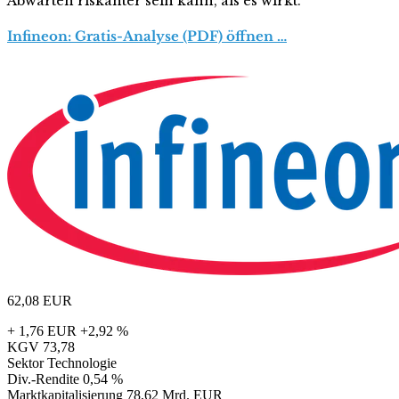
Abwarten riskanter sein kann, als es wirkt.
Infineon: Gratis-Analyse (PDF) öffnen …
62,08
EUR
+ 1,76 EUR
+2,92 %
KGV
73,78
Sektor
Technologie
Div.-Rendite
0,54 %
Marktkapitalisierung
78,62 Mrd. EUR