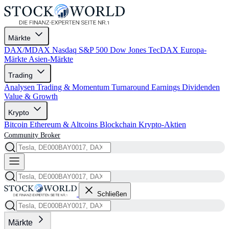
Märkte
DAX/MDAX
Nasdaq
S&P 500
Dow Jones
TecDAX
Europa-
Märkte
Asien-Märkte
Trading
Analysen
Trading & Momentum
Turnaround
Earnings
Dividenden
Value & Growth
Krypto
Bitcoin
Ethereum & Altcoins
Blockchain
Krypto-Aktien
Community
Broker
Schließen
Märkte