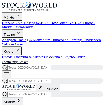
Märkte
DAX/MDAX
Nasdaq
S&P 500
Dow Jones
TecDAX
Europa-
Märkte
Asien-Märkte
Trading
Analysen
Trading & Momentum
Turnaround
Earnings
Dividenden
Value & Growth
Krypto
Bitcoin
Ethereum & Altcoins
Blockchain
Krypto-Aktien
Community
Broker
Schließen
Märkte