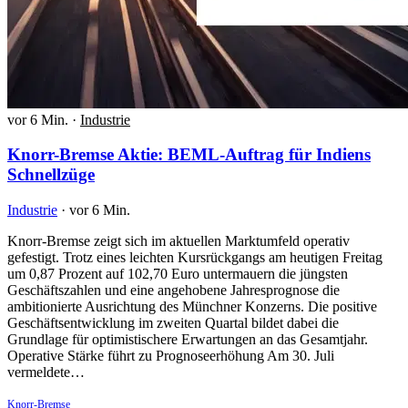
vor 6 Min.
·
Industrie
Knorr-Bremse Aktie: BEML-Auftrag für Indiens
Schnellzüge
Industrie
·
vor 6 Min.
Knorr-Bremse zeigt sich im aktuellen Marktumfeld operativ
gefestigt. Trotz eines leichten Kursrückgangs am heutigen Freitag
um 0,87 Prozent auf 102,70 Euro untermauern die jüngsten
Geschäftszahlen und eine angehobene Jahresprognose die
ambitionierte Ausrichtung des Münchner Konzerns. Die positive
Geschäftsentwicklung im zweiten Quartal bildet dabei die
Grundlage für optimistischere Erwartungen an das Gesamtjahr.
Operative Stärke führt zu Prognoseerhöhung Am 30. Juli
vermeldete…
Knorr-Bremse