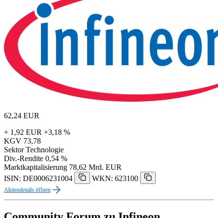
62,24
EUR
+ 1,92 EUR
+3,18 %
KGV
73,78
Sektor
Technologie
Div.-Rendite
0,54 %
Marktkapitalisierung
78,62 Mrd. EUR
ISIN: DE0006231004
WKN: 623100
Aktiendetails öffnen
Community Forum zu Infineon