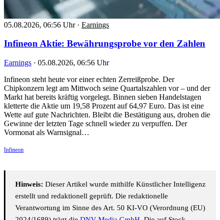
05.08.2026, 06:56 Uhr
·
Earnings
Infineon Aktie: Bewährungsprobe vor den Zahlen
Earnings
·
05.08.2026, 06:56 Uhr
Infineon steht heute vor einer echten Zerreißprobe. Der
Chipkonzern legt am Mittwoch seine Quartalszahlen vor – und der
Markt hat bereits kräftig vorgelegt. Binnen sieben Handelstagen
kletterte die Aktie um 19,58 Prozent auf 64,97 Euro. Das ist eine
Wette auf gute Nachrichten. Bleibt die Bestätigung aus, drohen die
Gewinne der letzten Tage schnell wieder zu verpuffen. Der
Vormonat als Warnsignal…
Infineon
Hinweis:
Dieser Artikel wurde mithilfe Künstlicher Intelligenz
erstellt und redaktionell geprüft. Die redaktionelle
Verantwortung im Sinne des Art. 50 KI-VO (Verordnung (EU)
2024/1689) trägt die
DNV Media GmbH
. Die auf Stock-