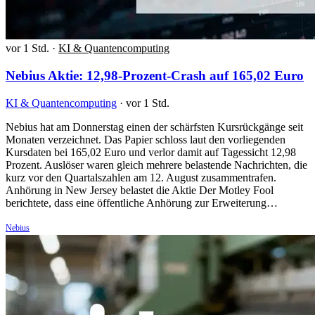
vor 1 Std.
·
KI & Quantencomputing
Nebius Aktie: 12,98-Prozent-Crash auf 165,02 Euro
KI & Quantencomputing
·
vor 1 Std.
Nebius hat am Donnerstag einen der schärfsten Kursrückgänge seit
Monaten verzeichnet. Das Papier schloss laut den vorliegenden
Kursdaten bei 165,02 Euro und verlor damit auf Tagessicht 12,98
Prozent. Auslöser waren gleich mehrere belastende Nachrichten, die
kurz vor den Quartalszahlen am 12. August zusammentrafen.
Anhörung in New Jersey belastet die Aktie Der Motley Fool
berichtete, dass eine öffentliche Anhörung zur Erweiterung…
Nebius