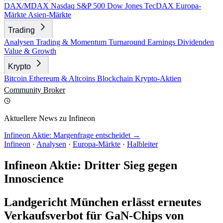
DAX/MDAX
Nasdaq
S&P 500
Dow Jones
TecDAX
Europa-
Märkte
Asien-Märkte
Trading
Analysen
Trading & Momentum
Turnaround
Earnings
Dividenden
Value & Growth
Krypto
Bitcoin
Ethereum & Altcoins
Blockchain
Krypto-Aktien
Community
Broker
Aktuellere News zu Infineon
Infineon Aktie: Margenfrage entscheidet →
Infineon
·
Analysen
·
Europa-Märkte
·
Halbleiter
Infineon Aktie: Dritter Sieg gegen
Innoscience
Landgericht München erlässt erneutes
Verkaufsverbot für GaN-Chips von