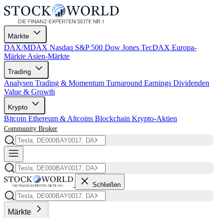
Märkte
DAX/MDAX
Nasdaq
S&P 500
Dow Jones
TecDAX
Europa-
Märkte
Asien-Märkte
Trading
Analysen
Trading & Momentum
Turnaround
Earnings
Dividenden
Value & Growth
Krypto
Bitcoin
Ethereum & Altcoins
Blockchain
Krypto-Aktien
Community
Broker
Schließen
Märkte