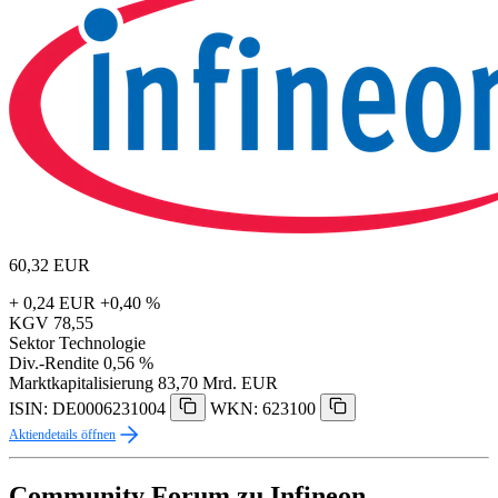
60,32
EUR
+ 0,24 EUR
+0,40 %
KGV
78,55
Sektor
Technologie
Div.-Rendite
0,56 %
Marktkapitalisierung
83,70 Mrd. EUR
ISIN: DE0006231004
WKN: 623100
Aktiendetails öffnen
Community Forum zu Infineon