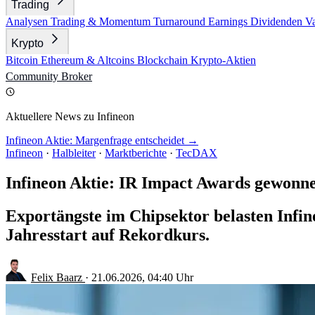
Trading
Analysen
Trading & Momentum
Turnaround
Earnings
Dividenden
V
Krypto
Bitcoin
Ethereum & Altcoins
Blockchain
Krypto-Aktien
Community
Broker
Aktuellere News zu Infineon
Infineon Aktie: Margenfrage entscheidet →
Infineon
·
Halbleiter
·
Marktberichte
·
TecDAX
Infineon Aktie: IR Impact Awards gewonn
Exportängste im Chipsektor belasten Infine
Jahresstart auf Rekordkurs.
Felix Baarz
·
21.06.2026, 04:40 Uhr