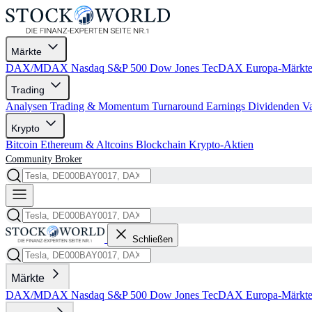
Märkte
DAX/MDAX
Nasdaq
S&P 500
Dow Jones
TecDAX
Europa-Märkt
Trading
Analysen
Trading & Momentum
Turnaround
Earnings
Dividenden
V
Krypto
Bitcoin
Ethereum & Altcoins
Blockchain
Krypto-Aktien
Community
Broker
Schließen
Märkte
DAX/MDAX
Nasdaq
S&P 500
Dow Jones
TecDAX
Europa-Märkt