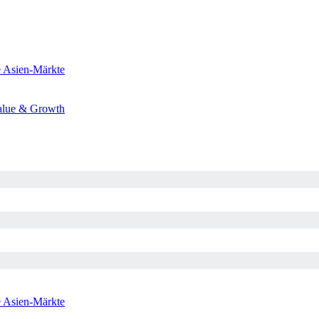
e
Asien-Märkte
alue & Growth
e
Asien-Märkte