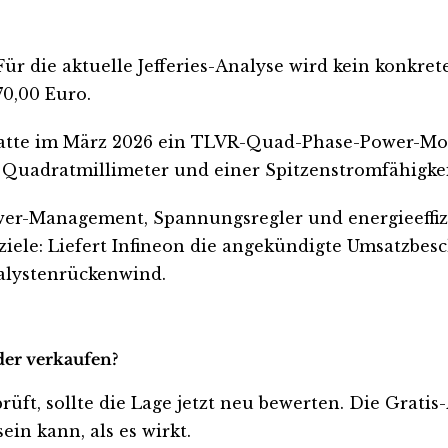
. Für die aktuelle Jefferies-Analyse wird kein konk
70,00 Euro.
on hatte im März 2026 ein TLVR-Quad-Phase-Power-
 Quadratmillimeter und einer Spitzenstromfähigkei
wer-Management, Spannungsregler und energieeffizie
ziele: Liefert Infineon die angekündigte Umsatzbes
alystenrückenwind.
der verkaufen?
prüft, sollte die Lage jetzt neu bewerten. Die Grati
ein kann, als es wirkt.