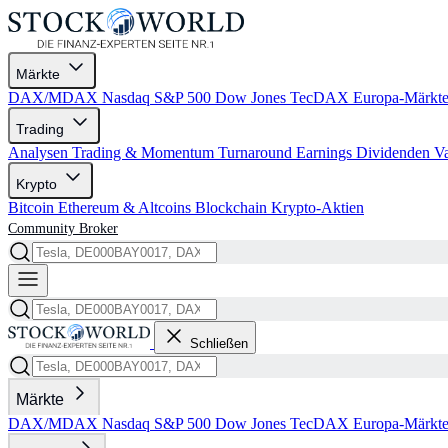
Märkte
DAX/MDAX
Nasdaq
S&P 500
Dow Jones
TecDAX
Europa-Märkt
Trading
Analysen
Trading & Momentum
Turnaround
Earnings
Dividenden
V
Krypto
Bitcoin
Ethereum & Altcoins
Blockchain
Krypto-Aktien
Community
Broker
Schließen
Märkte
DAX/MDAX
Nasdaq
S&P 500
Dow Jones
TecDAX
Europa-Märkt