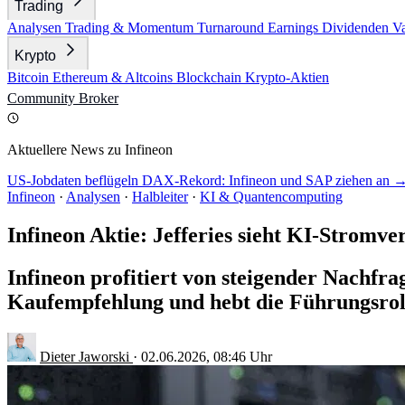
Trading
Analysen
Trading & Momentum
Turnaround
Earnings
Dividenden
V
Krypto
Bitcoin
Ethereum & Altcoins
Blockchain
Krypto-Aktien
Community
Broker
Aktuellere News zu Infineon
US-Jobdaten beflügeln DAX-Rekord: Infineon und SAP ziehen an 
Infineon
·
Analysen
·
Halbleiter
·
KI & Quantencomputing
Infineon Aktie: Jefferies sieht KI-Stromve
Infineon profitiert von steigender Nachfr
Kaufempfehlung und hebt die Führungsrol
Dieter Jaworski
·
02.06.2026, 08:46 Uhr