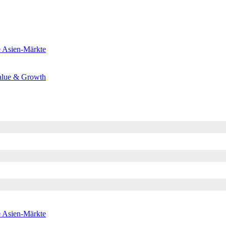
e
Asien-Märkte
alue & Growth
e
Asien-Märkte