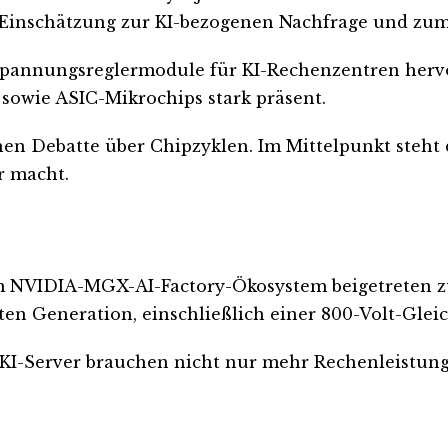
 Einschätzung zur KI-bezogenen Nachfrage und zum
t Spannungsreglermodule für KI-Rechenzentren hervor
 sowie ASIC-Mikrochips stark präsent.
hen Debatte über Chipzyklen. Im Mittelpunkt steht 
r macht.
em NVIDIA-MGX-AI-Factory-Ökosystem beigetreten zu 
n Generation, einschließlich einer 800-Volt-Glei
nt. KI-Server brauchen nicht nur mehr Rechenleistun