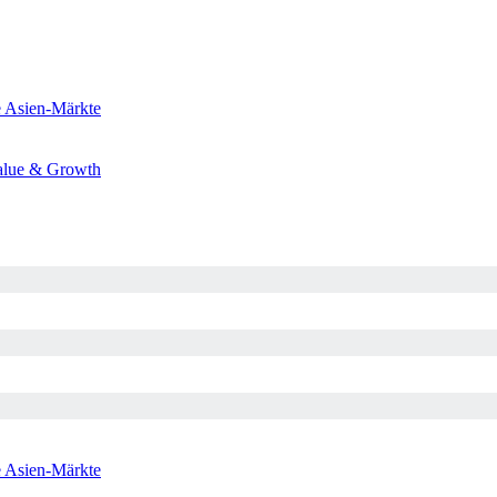
e
Asien-Märkte
alue & Growth
e
Asien-Märkte