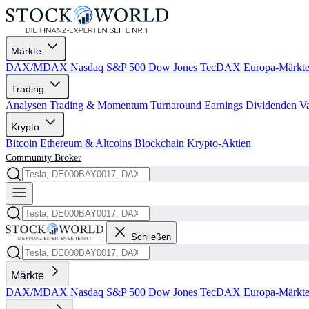
Märkte
DAX/MDAX
Nasdaq
S&P 500
Dow Jones
TecDAX
Europa-Märkt
Trading
Analysen
Trading & Momentum
Turnaround
Earnings
Dividenden
V
Krypto
Bitcoin
Ethereum & Altcoins
Blockchain
Krypto-Aktien
Community
Broker
Schließen
Märkte
DAX/MDAX
Nasdaq
S&P 500
Dow Jones
TecDAX
Europa-Märkt