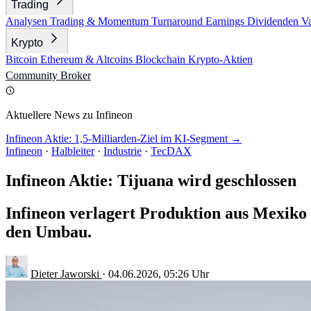
Trading
Analysen
Trading & Momentum
Turnaround
Earnings
Dividenden
V
Krypto
Bitcoin
Ethereum & Altcoins
Blockchain
Krypto-Aktien
Community
Broker
Aktuellere News zu Infineon
Infineon Aktie: 1,5-Milliarden-Ziel im KI-Segment →
Infineon
·
Halbleiter
·
Industrie
·
TecDAX
Infineon Aktie: Tijuana wird geschlossen
Infineon verlagert Produktion aus Mexiko
den Umbau.
Dieter Jaworski
·
04.06.2026, 05:26 Uhr