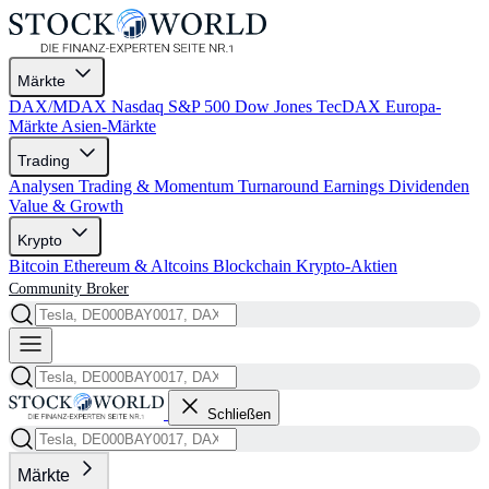
Märkte
DAX/MDAX
Nasdaq
S&P 500
Dow Jones
TecDAX
Europa-
Märkte
Asien-Märkte
Trading
Analysen
Trading & Momentum
Turnaround
Earnings
Dividenden
Value & Growth
Krypto
Bitcoin
Ethereum & Altcoins
Blockchain
Krypto-Aktien
Community
Broker
Schließen
Märkte