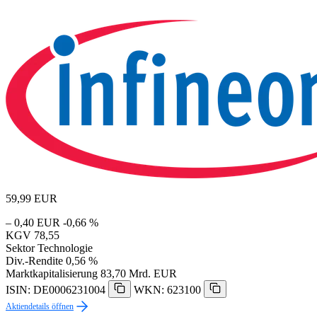
59,99
EUR
– 0,40 EUR
-0,66 %
KGV
78,55
Sektor
Technologie
Div.-Rendite
0,56 %
Marktkapitalisierung
83,70 Mrd. EUR
ISIN: DE0006231004
WKN: 623100
Aktiendetails öffnen