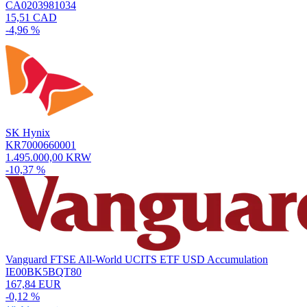
CA0203981034
15,51 CAD
-4,96 %
SK Hynix
KR7000660001
1.495.000,00 KRW
-10,37 %
Vanguard FTSE All-World UCITS ETF USD Accumulation
IE00BK5BQT80
167,84 EUR
-0,12 %