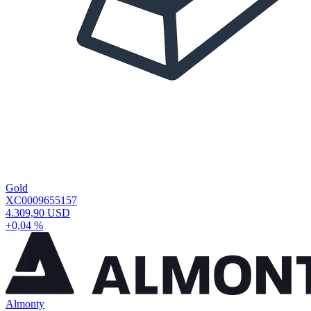
Gold
XC0009655157
4.309,90 USD
+0,04 %
Almonty