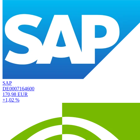
SAP
DE0007164600
170,98 EUR
+1,02 %