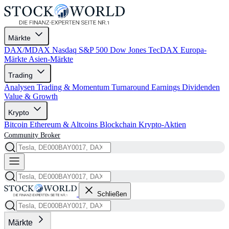
Märkte
DAX/MDAX
Nasdaq
S&P 500
Dow Jones
TecDAX
Europa-
Märkte
Asien-Märkte
Trading
Analysen
Trading & Momentum
Turnaround
Earnings
Dividenden
Value & Growth
Krypto
Bitcoin
Ethereum & Altcoins
Blockchain
Krypto-Aktien
Community
Broker
Schließen
Märkte