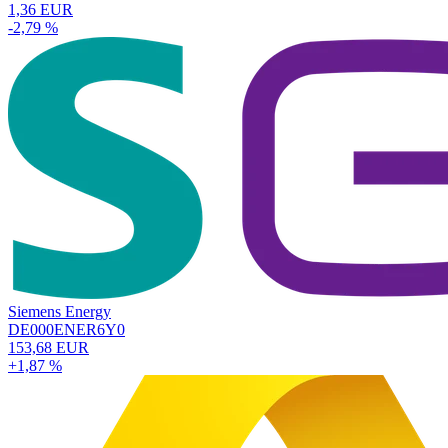
1,36 EUR
-2,79 %
Siemens Energy
DE000ENER6Y0
153,68 EUR
+1,87 %