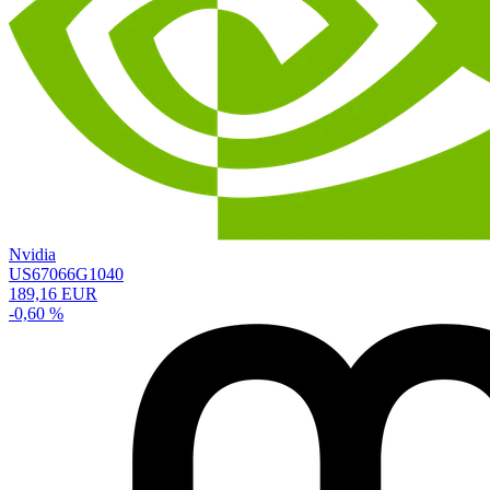
Nvidia
US67066G1040
189,16 EUR
-0,60 %