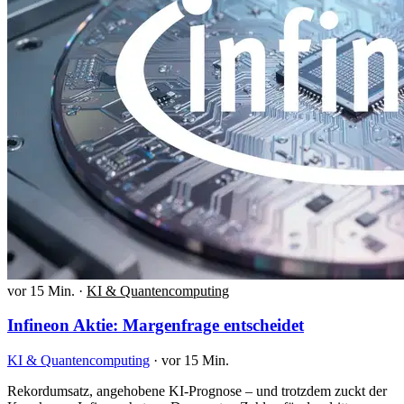
vor 15 Min.
·
KI & Quantencomputing
Infineon Aktie: Margenfrage entscheidet
KI & Quantencomputing
·
vor 15 Min.
Rekordumsatz, angehobene KI-Prognose – und trotzdem zuckt der