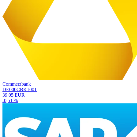
Commerzbank
DE000CBK1001
39,05 EUR
-0,51 %