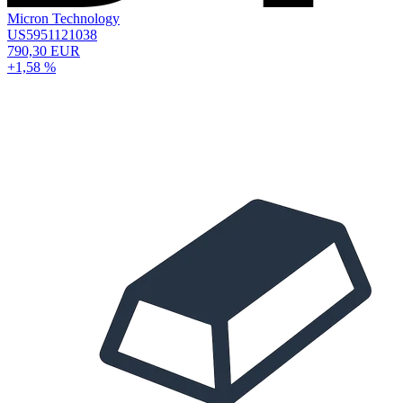
Micron Technology
US5951121038
790,30 EUR
+1,58 %