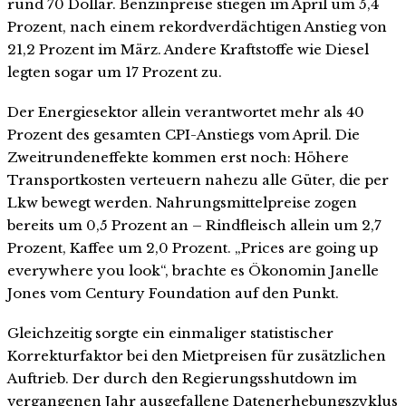
rund 70 Dollar. Benzinpreise stiegen im April um 5,4
Prozent, nach einem rekordverdächtigen Anstieg von
21,2 Prozent im März. Andere Kraftstoffe wie Diesel
legten sogar um 17 Prozent zu.
Der Energiesektor allein verantwortet mehr als 40
Prozent des gesamten CPI-Anstiegs vom April. Die
Zweitrundeneffekte kommen erst noch: Höhere
Transportkosten verteuern nahezu alle Güter, die per
Lkw bewegt werden. Nahrungsmittelpreise zogen
bereits um 0,5 Prozent an – Rindfleisch allein um 2,7
Prozent, Kaffee um 2,0 Prozent. „Prices are going up
everywhere you look“, brachte es Ökonomin Janelle
Jones vom Century Foundation auf den Punkt.
Gleichzeitig sorgte ein einmaliger statistischer
Korrekturfaktor bei den Mietpreisen für zusätzlichen
Auftrieb. Der durch den Regierungsshutdown im
vergangenen Jahr ausgefallene Datenerhebungszyklus