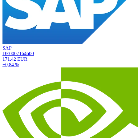
SAP
DE0007164600
171,42 EUR
+0,84 %