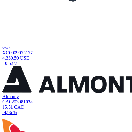
Gold
XC0009655157
4.330,50 USD
+0,52 %
Almonty
CA0203981034
15,51 CAD
-4,96 %