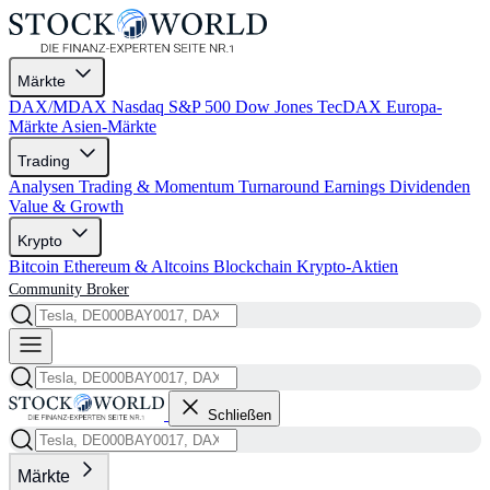
Märkte
DAX/MDAX
Nasdaq
S&P 500
Dow Jones
TecDAX
Europa-
Märkte
Asien-Märkte
Trading
Analysen
Trading & Momentum
Turnaround
Earnings
Dividenden
Value & Growth
Krypto
Bitcoin
Ethereum & Altcoins
Blockchain
Krypto-Aktien
Community
Broker
Schließen
Märkte