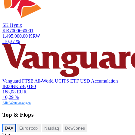
SK Hynix
KR7000660001
1.495.000,00 KRW
-10,37 %
Vanguard FTSE All-World UCITS ETF USD Accumulation
IE00BK5BQT80
168,08 EUR
+0,29 %
Alle Werte anzeigen
Top & Flops
DAX
Eurostoxx
Nasdaq
DowJones
Top