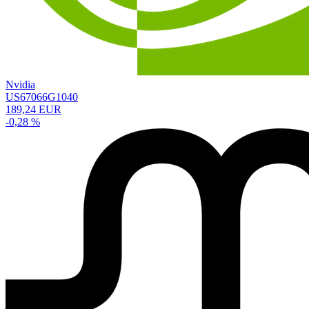
Nvidia
US67066G1040
189,24 EUR
-0,28 %