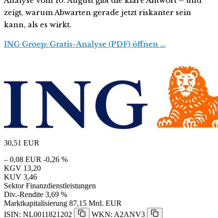
Analyse vom 10. August gibt die klare Antwort – und
zeigt, warum Abwarten gerade jetzt riskanter sein
kann, als es wirkt.
ING Groep: Gratis-Analyse (PDF) öffnen …
30,51
EUR
– 0,08 EUR
-0,26 %
KGV
13,20
KUV
3,46
Sektor
Finanzdienstleistungen
Div.-Rendite
3,69 %
Marktkapitalisierung
87,15 Mrd. EUR
ISIN: NL0011821202
WKN: A2ANV3