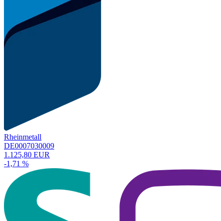
Rheinmetall
DE0007030009
1.125,80 EUR
-1,71 %