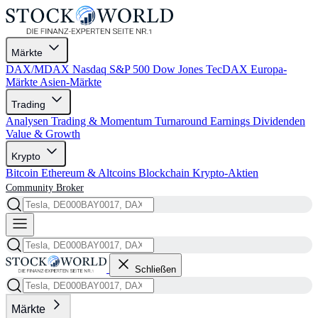
Märkte
DAX/MDAX
Nasdaq
S&P 500
Dow Jones
TecDAX
Europa-
Märkte
Asien-Märkte
Trading
Analysen
Trading & Momentum
Turnaround
Earnings
Dividenden
Value & Growth
Krypto
Bitcoin
Ethereum & Altcoins
Blockchain
Krypto-Aktien
Community
Broker
Schließen
Märkte