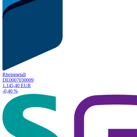
Rheinmetall
DE0007030009
1.145,40 EUR
-0,40 %