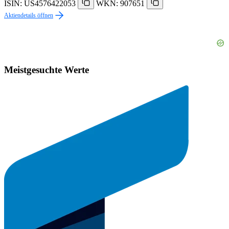
ISIN: US4576422053
WKN: 907651
Aktiendetails öffnen
Meistgesuchte Werte