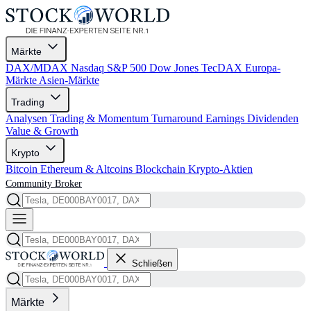
Märkte
DAX/MDAX
Nasdaq
S&P 500
Dow Jones
TecDAX
Europa-
Märkte
Asien-Märkte
Trading
Analysen
Trading & Momentum
Turnaround
Earnings
Dividenden
Value & Growth
Krypto
Bitcoin
Ethereum & Altcoins
Blockchain
Krypto-Aktien
Community
Broker
Schließen
Märkte