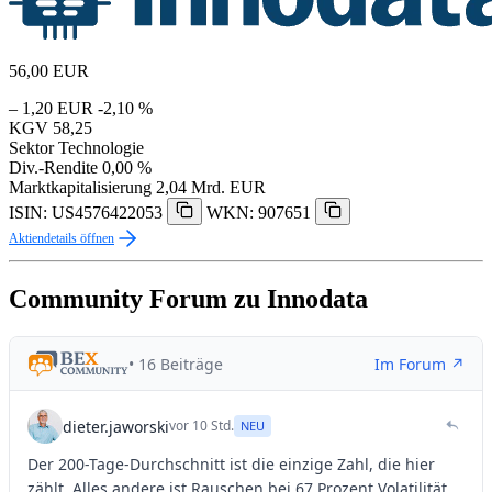
56,00
EUR
– 1,20 EUR
-2,10 %
KGV
58,25
Sektor
Technologie
Div.-Rendite
0,00 %
Marktkapitalisierung
2,04 Mrd. EUR
ISIN: US4576422053
WKN: 907651
Aktiendetails öffnen
Community Forum zu Innodata