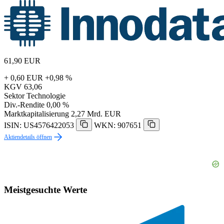
61,90
EUR
+ 0,60 EUR
+0,98 %
KGV
63,06
Sektor
Technologie
Div.-Rendite
0,00 %
Marktkapitalisierung
2,27 Mrd. EUR
ISIN: US4576422053
WKN: 907651
Aktiendetails öffnen
Meistgesuchte Werte