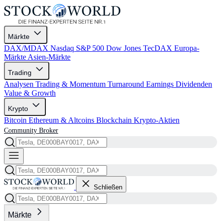
Märkte
DAX/MDAX
Nasdaq
S&P 500
Dow Jones
TecDAX
Europa-
Märkte
Asien-Märkte
Trading
Analysen
Trading & Momentum
Turnaround
Earnings
Dividenden
Value & Growth
Krypto
Bitcoin
Ethereum & Altcoins
Blockchain
Krypto-Aktien
Community
Broker
Schließen
Märkte