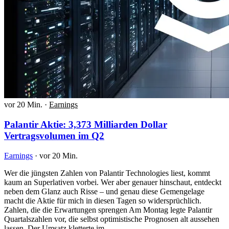
vor 20 Min.
·
Earnings
Palantir Aktie: 3,373 Milliarden Dollar
Vertragsvolumen im Q2
Earnings
·
vor 20 Min.
Wer die jüngsten Zahlen von Palantir Technologies liest, kommt
kaum an Superlativen vorbei. Wer aber genauer hinschaut, entdeckt
neben dem Glanz auch Risse – und genau diese Gemengelage
macht die Aktie für mich in diesen Tagen so widersprüchlich.
Zahlen, die die Erwartungen sprengen Am Montag legte Palantir
Quartalszahlen vor, die selbst optimistische Prognosen alt aussehen
lassen. Der Umsatz kletterte im…