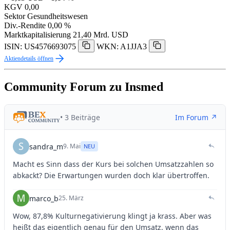
KGV
0,00
Sektor
Gesundheitswesen
Div.-Rendite
0,00 %
Marktkapitalisierung
21,40 Mrd. USD
ISIN: US4576693075
WKN: A1JJA3
Aktiendetails öffnen
Community Forum zu Insmed