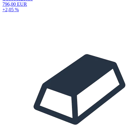
796,00 EUR
+2,05 %