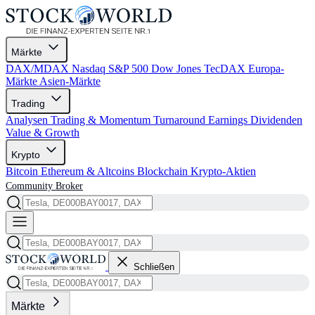
Märkte
DAX/MDAX
Nasdaq
S&P 500
Dow Jones
TecDAX
Europa-
Märkte
Asien-Märkte
Trading
Analysen
Trading & Momentum
Turnaround
Earnings
Dividenden
Value & Growth
Krypto
Bitcoin
Ethereum & Altcoins
Blockchain
Krypto-Aktien
Community
Broker
Schließen
Märkte