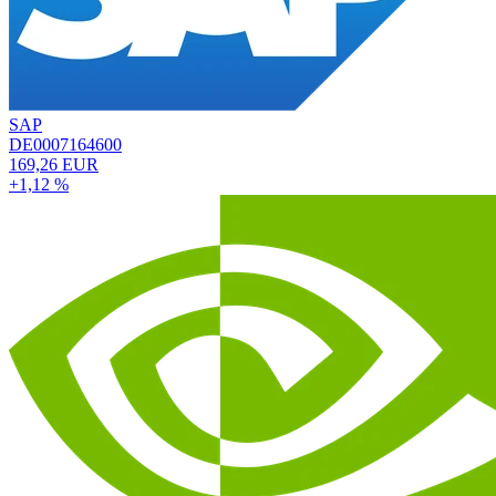
SAP
DE0007164600
169,26 EUR
+1,12 %