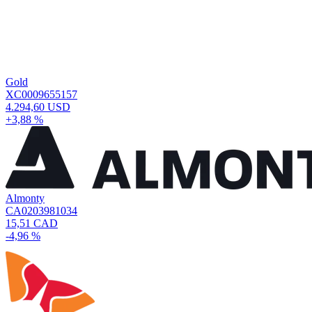
Gold
XC0009655157
4.294,60 USD
+3,88 %
Almonty
CA0203981034
15,51 CAD
-4,96 %