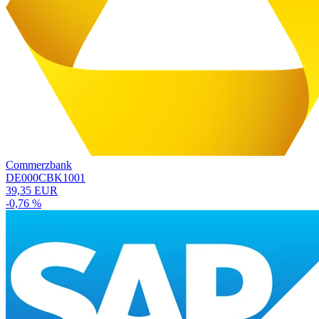
Commerzbank
DE000CBK1001
39,35 EUR
-0,76 %