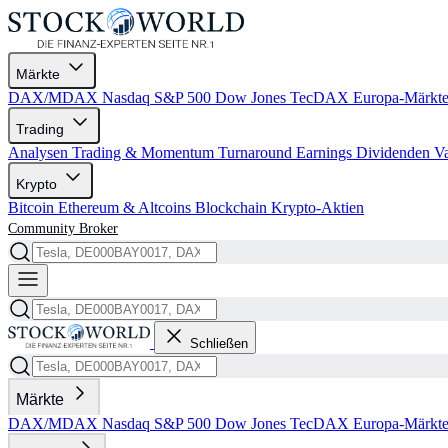
Märkte
DAX/MDAX
Nasdaq
S&P 500
Dow Jones
TecDAX
Europa-Märkt
Trading
Analysen
Trading & Momentum
Turnaround
Earnings
Dividenden
V
Krypto
Bitcoin
Ethereum & Altcoins
Blockchain
Krypto-Aktien
Community
Broker
Schließen
Märkte
DAX/MDAX
Nasdaq
S&P 500
Dow Jones
TecDAX
Europa-Märkt