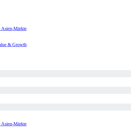
e
Asien-Märkte
alue & Growth
e
Asien-Märkte