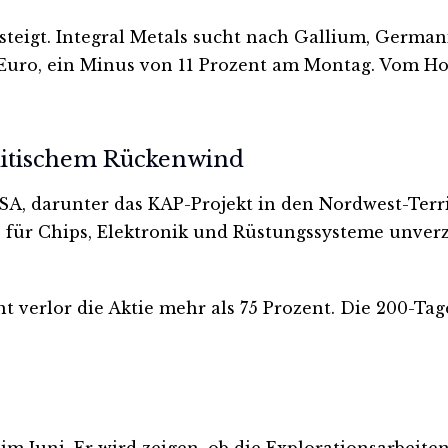
 steigt. Integral Metals sucht nach Gallium, Germ
,16 Euro, ein Minus von 11 Prozent am Montag. Vom H
litischem Rückenwind
USA, darunter das KAP-Projekt in den Nordwest-Ter
ür Chips, Elektronik und Rüstungssysteme unverzich
t verlor die Aktie mehr als 75 Prozent. Die 200-Tage-
m Juni. Er wird zeigen, ob die Explorationsarbeiten