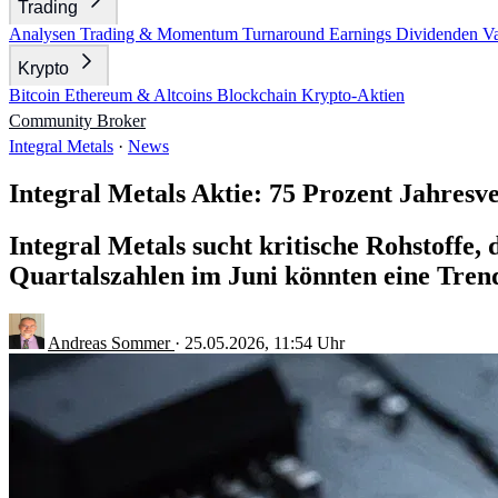
Trading
Analysen
Trading & Momentum
Turnaround
Earnings
Dividenden
V
Krypto
Bitcoin
Ethereum & Altcoins
Blockchain
Krypto-Aktien
Community
Broker
Integral Metals
·
News
Integral Metals Aktie: 75 Prozent Jahresve
Integral Metals sucht kritische Rohstoffe, 
Quartalszahlen im Juni könnten eine Tren
Andreas Sommer
·
25.05.2026, 11:54 Uhr