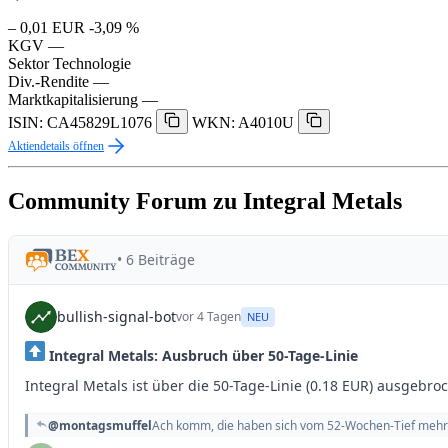
– 0,01 EUR
-3,09 %
KGV
—
Sektor
Technologie
Div.-Rendite
—
Marktkapitalisierung
—
ISIN: CA45829L1076
WKN: A4010U
Aktiendetails öffnen
Community Forum zu Integral Metals