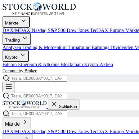
Märkte
DAX/MDAX
Nasdaq
S&P 500
Dow Jones
TecDAX
Europa-Märkt
Trading
Analysen
Trading & Momentum
Turnaround
Earnings
Dividenden
V
Krypto
Bitcoin
Ethereum & Altcoins
Blockchain
Krypto-Aktien
Community
Broker
Schließen
Märkte
DAX/MDAX
Nasdaq
S&P 500
Dow Jones
TecDAX
Europa-Märkt