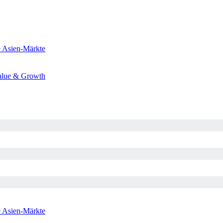
e
Asien-Märkte
alue & Growth
e
Asien-Märkte