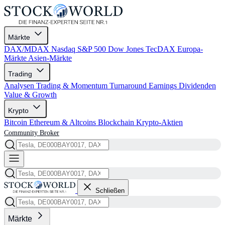
Märkte
DAX/MDAX
Nasdaq
S&P 500
Dow Jones
TecDAX
Europa-
Märkte
Asien-Märkte
Trading
Analysen
Trading & Momentum
Turnaround
Earnings
Dividenden
Value & Growth
Krypto
Bitcoin
Ethereum & Altcoins
Blockchain
Krypto-Aktien
Community
Broker
Schließen
Märkte