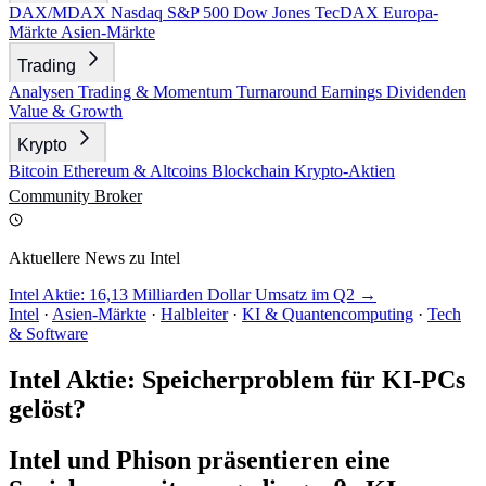
DAX/MDAX
Nasdaq
S&P 500
Dow Jones
TecDAX
Europa-
Märkte
Asien-Märkte
Trading
Analysen
Trading & Momentum
Turnaround
Earnings
Dividenden
Value & Growth
Krypto
Bitcoin
Ethereum & Altcoins
Blockchain
Krypto-Aktien
Community
Broker
Aktuellere News zu Intel
Intel Aktie: 16,13 Milliarden Dollar Umsatz im Q2 →
Intel
·
Asien-Märkte
·
Halbleiter
·
KI & Quantencomputing
·
Tech
& Software
Intel Aktie: Speicherproblem für KI-PCs
gelöst?
Intel und Phison präsentieren eine