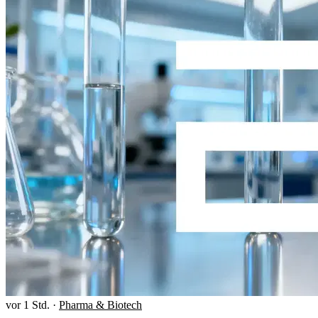
vor 1 Std.
·
Pharma & Biotech