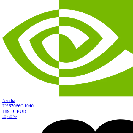
Nvidia
US67066G1040
189,16 EUR
-0,60 %