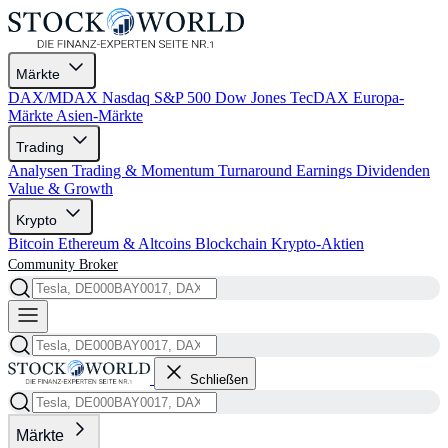
Märkte
DAX/MDAX
Nasdaq
S&P 500
Dow Jones
TecDAX
Europa-
Märkte
Asien-Märkte
Trading
Analysen
Trading & Momentum
Turnaround
Earnings
Dividenden
Value & Growth
Krypto
Bitcoin
Ethereum & Altcoins
Blockchain
Krypto-Aktien
Community
Broker
Schließen
Märkte