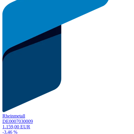
Rheinmetall
DE0007030009
1.159,00 EUR
-3,46 %