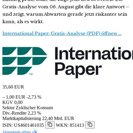
Gratis-Analyse vom 06. August gibt die klare Antwort –
und zeigt, warum Abwarten gerade jetzt riskanter sein
kann, als es wirkt.
International Paper: Gratis-Analyse (PDF) öffnen …
35,60
EUR
– 1,00 EUR
-2,73 %
KGV
0,00
Sektor
Zyklischer Konsum
Div.-Rendite
2,23 %
Marktkapitalisierung
22,40 Mrd. EUR
ISIN: US4601461035
WKN: 851413
Aktiendetails öffnen