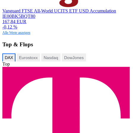
Vanguard FTSE All-World UCITS ETF USD Accumulation
IE00BK5BQT80
167,84 EUR
-0,12 %
Alle Werte anzeigen
Top & Flops
DAX
Eurostoxx
Nasdaq
DowJones
Top