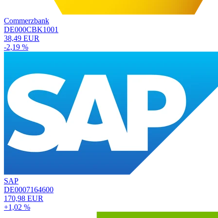
Commerzbank
DE000CBK1001
38,49 EUR
-2,19 %
SAP
DE0007164600
170,98 EUR
+1,02 %