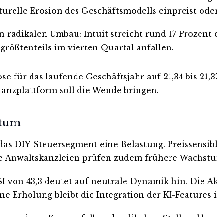
kturelle Erosion des Geschäftsmodells einpreist oder
adikalen Umbau: Intuit streicht rund 17 Prozent de
größtenteils im vierten Quartal anfallen.
 für das laufende Geschäftsjahr auf 21,34 bis 21,3
inanzplattform soll die Wende bringen.
stum
t das DIY-Steuersegment eine Belastung. Preissen
re Anwaltskanzleien prüfen zudem frühere Wachst
SI von 43,3 deutet auf neutrale Dynamik hin. Die Ak
ine Erholung bleibt die Integration der KI-Feature