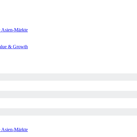
e
Asien-Märkte
alue & Growth
e
Asien-Märkte