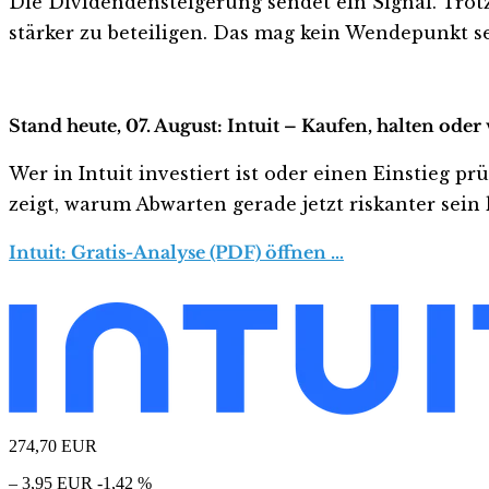
Die Dividendensteigerung sendet ein Signal. Trotz
stärker zu beteiligen. Das mag kein Wendepunkt sei
Stand heute, 07. August: Intuit – Kaufen, halten oder
Wer in Intuit investiert ist oder einen Einstieg pr
zeigt, warum Abwarten gerade jetzt riskanter sein k
Intuit: Gratis-Analyse (PDF) öffnen …
274,70
EUR
– 3,95 EUR
-1,42 %