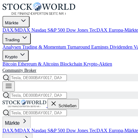
Märkte
DAX/MDAX
Nasdaq
S&P 500
Dow Jones
TecDAX
Europa-Märkt
Trading
Analysen
Trading & Momentum
Turnaround
Earnings
Dividenden
V
Krypto
Bitcoin
Ethereum & Altcoins
Blockchain
Krypto-Aktien
Community
Broker
Schließen
Märkte
DAX/MDAX
Nasdaq
S&P 500
Dow Jones
TecDAX
Europa-Märkt