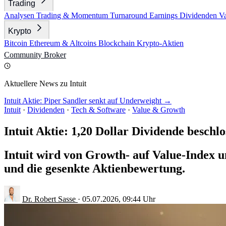
Trading
Analysen
Trading & Momentum
Turnaround
Earnings
Dividenden
V
Krypto
Bitcoin
Ethereum & Altcoins
Blockchain
Krypto-Aktien
Community
Broker
Aktuellere News zu Intuit
Intuit Aktie: Piper Sandler senkt auf Underweight →
Intuit
·
Dividenden
·
Tech & Software
·
Value & Growth
Intuit Aktie: 1,20 Dollar Dividende beschl
Intuit wird von Growth- auf Value-Index 
und die gesenkte Aktienbewertung.
Dr. Robert Sasse
·
05.07.2026, 09:44 Uhr