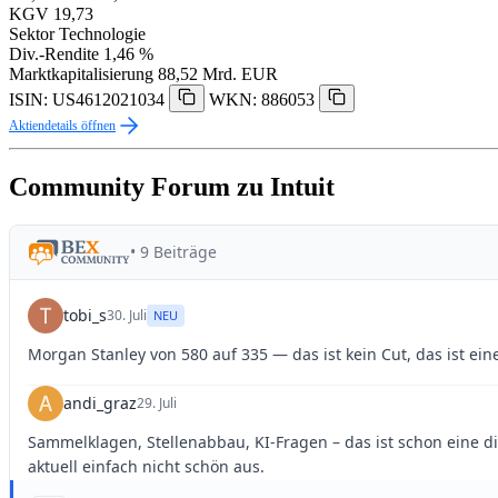
KGV
19,73
Sektor
Technologie
Div.-Rendite
1,46 %
Marktkapitalisierung
88,52 Mrd. EUR
ISIN: US4612021034
WKN: 886053
Aktiendetails öffnen
Community Forum zu Intuit