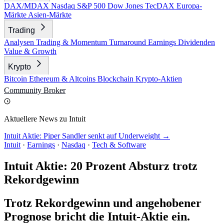
DAX/MDAX
Nasdaq
S&P 500
Dow Jones
TecDAX
Europa-
Märkte
Asien-Märkte
Trading
Analysen
Trading & Momentum
Turnaround
Earnings
Dividenden
Value & Growth
Krypto
Bitcoin
Ethereum & Altcoins
Blockchain
Krypto-Aktien
Community
Broker
Aktuellere News zu Intuit
Intuit Aktie: Piper Sandler senkt auf Underweight →
Intuit
·
Earnings
·
Nasdaq
·
Tech & Software
Intuit Aktie: 20 Prozent Absturz trotz
Rekordgewinn
Trotz Rekordgewinn und angehobener
Prognose bricht die Intuit-Aktie ein.