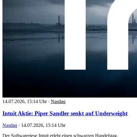
14.07.2026, 15:14 Uhr
·
Nasdaq
Intuit Aktie: Piper Sandler senkt auf Underweight
Nasdaq
·
14.07.2026, 15:14 Uhr
Der Softwareriese Intuit erlebt einen schwarzen Handelstag.