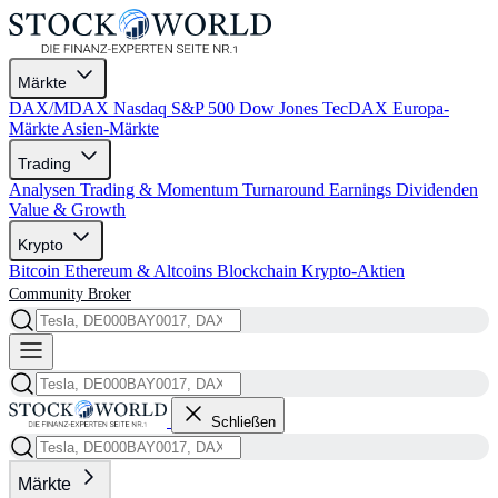
Märkte
DAX/MDAX
Nasdaq
S&P 500
Dow Jones
TecDAX
Europa-
Märkte
Asien-Märkte
Trading
Analysen
Trading & Momentum
Turnaround
Earnings
Dividenden
Value & Growth
Krypto
Bitcoin
Ethereum & Altcoins
Blockchain
Krypto-Aktien
Community
Broker
Schließen
Märkte